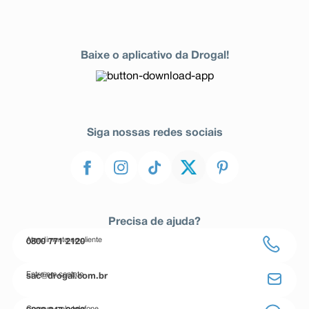
Baixe o aplicativo da Drogal!
Siga nossas redes sociais
Precisa de ajuda?
Atendimento ao cliente
0800 771 2120
Entre em contato
sac@drogal.com.br