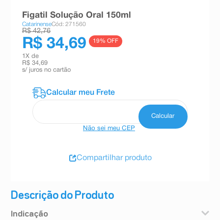
8
º
teste gravidez
Figatil Solução Oral 150ml
Catarinense
Cód: 271560
9
º
esmalte
R$ 42,76
R$ 34,69
19
% OFF
10
º
absorvente
1
X de
R$ 34,69
s/ juros no cartão
Não sei meu CEP
Compartilhar produto
Descrição do Produto
Indicação