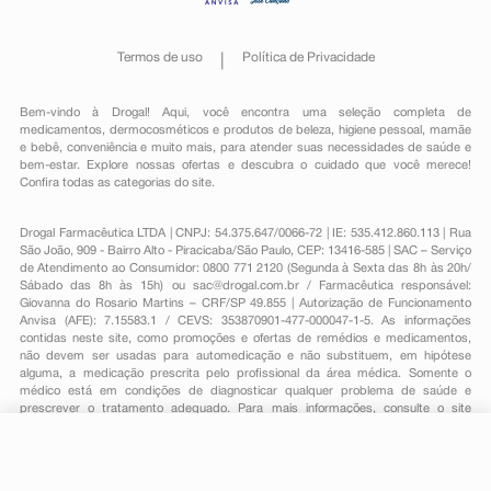
Termos de uso
Política de Privacidade
Bem-vindo à Drogal! Aqui, você encontra uma seleção completa de
medicamentos
,
dermocosméticos e produtos de beleza
,
higiene pessoal
,
mamãe
e bebê
,
conveniência
e muito mais, para atender suas necessidades de saúde e
bem-estar. Explore nossas ofertas e descubra o cuidado que você merece!
Confira todas as categorias do site.
Drogal Farmacêutica LTDA | CNPJ: 54.375.647/0066-72 | IE: 535.412.860.113 | Rua
São João, 909 - Bairro Alto - Piracicaba/São Paulo, CEP: 13416-585 | SAC – Serviço
de Atendimento ao Consumidor: 0800 771 2120 (Segunda à Sexta das 8h às 20h/
Sábado das 8h às 15h) ou
sac@drogal.com.br
/ Farmacêutica responsável:
Giovanna do Rosario Martins – CRF/SP 49.855 | Autorização de Funcionamento
Anvisa (AFE): 7.15583.1 / CEVS: 353870901-477-000047-1-5. As informações
contidas neste site, como promoções e ofertas de remédios e medicamentos,
não devem ser usadas para automedicação e não substituem, em hipótese
alguma, a medicação prescrita pelo profissional da área médica. Somente o
médico está em condições de diagnosticar qualquer problema de saúde e
prescrever o tratamento adequado. Para mais informações, consulte o site
Anvisa. As fotos contidas em nosso site são meramente ilustrativas. Promoções e
preços são válidos apenas para compras on-line, caso haja disponibilidade e
R$ 42,76
estão sujeitos a alterações no decorrer do dia. Todos os direitos reservados.
-
+
R$ 34,69
Comprar