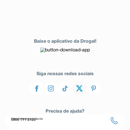
Baixe o aplicativo da Drogal!
Siga nossas redes sociais
Precisa de ajuda?
Atendimento ao cliente
0800 771 2120