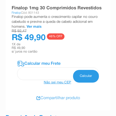
8
º
teste gravidez
Finalop 1mg 30 Comprimidos Revestidos
Finalop
Cód: 801143
9
º
absorvente
Finalop pode aumenta o crescimento capilar no couro
cabeludo e previne a queda de cabelo adicional em
10
º
shampoo
homens.
Ver mais
R$ 92,47
R$ 49,90
46
% OFF
1
X de
R$ 49,90
s/ juros no cartão
Não sei meu CEP
Compartilhar produto