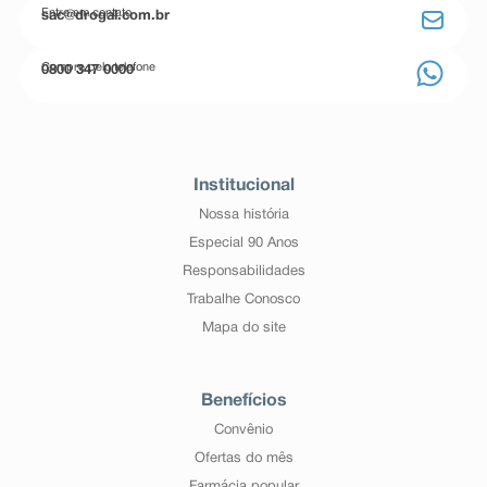
Entre em contato
sac@drogal.com.br
Compre pelo telefone
0800 347 0000
Institucional
Nossa história
Especial 90 Anos
Responsabilidades
Trabalhe Conosco
Mapa do site
Benefícios
Convênio
Ofertas do mês