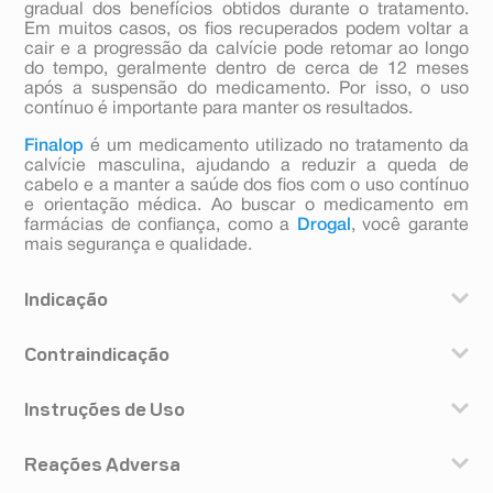
gradual dos benefícios obtidos durante o tratamento.
Em muitos casos, os fios recuperados podem voltar a
cair e a progressão da calvície pode retomar ao longo
do tempo, geralmente dentro de cerca de 12 meses
após a suspensão do medicamento. Por isso, o uso
contínuo é importante para manter os resultados.
Finalop
é um medicamento utilizado no tratamento da
calvície masculina, ajudando a reduzir a queda de
cabelo e a manter a saúde dos fios com o uso contínuo
e orientação médica. Ao buscar o medicamento em
farmácias de confiança, como a
Drogal
, você garante
mais segurança e qualidade.
Indicação
Seu médico prescreveu Finalop porque você tem
Contraindicação
calvície de padrão masculino (também conhecida
como alopecia androgênica). Finalop aumenta o
Este medicamento não deve ser usado por pessoas
crescimento capilar no couro cabeludo e previne a
Instruções de Uso
alérgicas a qualquer um dos componentes da fórmula.
queda de cabelo adicional em homens.
Este medicamento é contraindicado para uso por
Finalop é indicado para uso apenas em homens e não
Tome um comprimido de Finalop diariamente, com ou
mulheres e crianças.
deve ser utilizado por mulheres ou crianças.
Reações Adversa
sem alimentos. Siga a orientação de seu médico.
Este medicamento não deve ser utilizado por mulheres
Finalop não agirá mais rápido, ou melhor, se você tomar
grávidas ou que possam ficar grávidas durante o