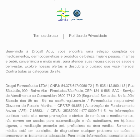
Termos de uso
Política de Privacidade
Bem-vindo à Drogal! Aqui, você encontra uma seleção completa de
medicamentos
,
dermocosméticos e produtos de beleza
,
higiene pessoal
,
mamãe
e bebê
,
conveniência
e muito mais, para atender suas necessidades de saúde e
bem-estar. Explore nossas ofertas e descubra o cuidado que você merece!
Confira todas as categorias do site.
Drogal Farmacêutica LTDA | CNPJ: 54.375.647/0066-72 | IE: 535.412.860.113 | Rua
São João, 909 - Bairro Alto - Piracicaba/São Paulo, CEP: 13416-585 | SAC – Serviço
de Atendimento ao Consumidor: 0800 771 2120 (Segunda à Sexta das 8h às 20h/
Sábado das 8h às 15h) ou
sac@drogal.com.br
/ Farmacêutica responsável:
Giovanna do Rosario Martins – CRF/SP 49.855 | Autorização de Funcionamento
Anvisa (AFE): 7.15583.1 / CEVS: 353870901-477-000047-1-5. As informações
contidas neste site, como promoções e ofertas de remédios e medicamentos,
não devem ser usadas para automedicação e não substituem, em hipótese
alguma, a medicação prescrita pelo profissional da área médica. Somente o
médico está em condições de diagnosticar qualquer problema de saúde e
prescrever o tratamento adequado. Para mais informações, consulte o site