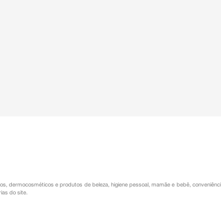
os
,
dermocosméticos e produtos de beleza
,
higiene pessoal
,
mamãe e bebê
,
conveniênc
ias do site.