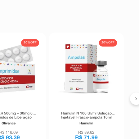
20%
OFF
20%
OFF
F
XR 500mg + 30mg 60
Humulin N 100 UI/ml Solução
idos de Liberação
Injetável Frasco-ampola 10ml
Prolongada
Glivance
Humulin
R$
116
,
09
R$
89
,
62
R$
93
,
39
R$
71
,
99