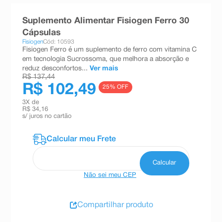
8
º
absorvente
Suplemento Alimentar Fisiogen Ferro 30
9
º
teste gravidez
Cápsulas
Fisiogen
Cód: 10593
10
º
esmalte
Fisiogen Ferro é um suplemento de ferro com vitamina C
em tecnologia Sucrossoma, que melhora a absorção e
reduz desconfortos...
Ver mais
R$ 137,44
R$ 102,49
25
% OFF
3
X de
R$ 34,16
s/ juros no cartão
Não sei meu CEP
Compartilhar produto