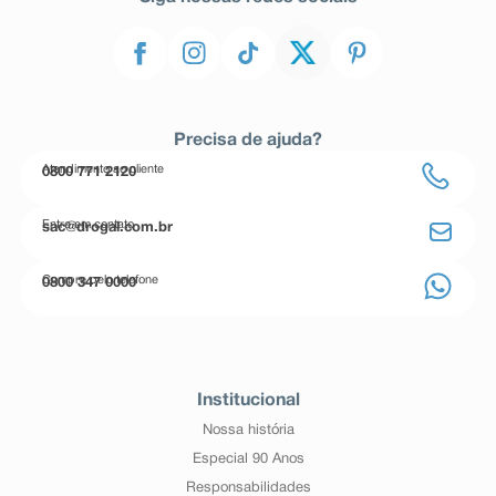
Precisa de ajuda?
Atendimento ao cliente
0800 771 2120
Entre em contato
sac@drogal.com.br
Compre pelo telefone
0800 347 0000
Institucional
Nossa história
Especial 90 Anos
Responsabilidades