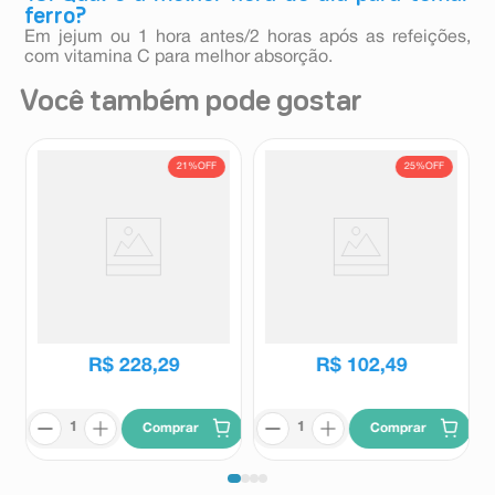
ferro?
Em jejum ou 1 hora antes/2 horas após as refeições,
com vitamina C para melhor absorção.
Você também pode gostar
21%
OFF
25%
OFF
Suplemento Alimentar Magnen
Suplemento Alimentar
B6 70 Comprimidos
Fisiogen Ferro 30 Cápsulas
Magnen B6
Fisiogen
R$
289
,
99
R$
137
,
44
R$
228
,
29
R$
102
,
49
Comprar
Comprar