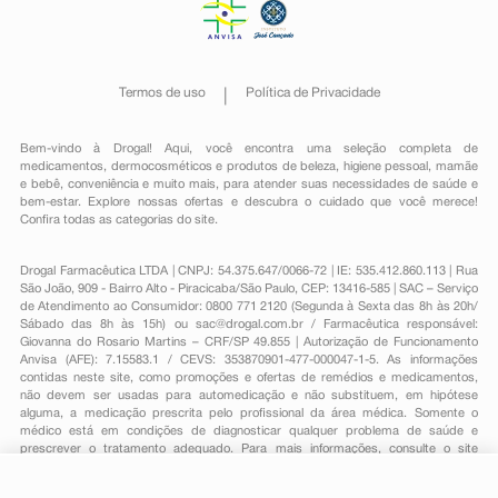
Termos de uso
Política de Privacidade
Bem-vindo à Drogal! Aqui, você encontra uma seleção completa de
medicamentos
,
dermocosméticos e produtos de beleza
,
higiene pessoal
,
mamãe
e bebê
,
conveniência
e muito mais, para atender suas necessidades de saúde e
bem-estar. Explore nossas ofertas e descubra o cuidado que você merece!
Confira todas as categorias do site.
Drogal Farmacêutica LTDA | CNPJ: 54.375.647/0066-72 | IE: 535.412.860.113 | Rua
São João, 909 - Bairro Alto - Piracicaba/São Paulo, CEP: 13416-585 | SAC – Serviço
de Atendimento ao Consumidor: 0800 771 2120 (Segunda à Sexta das 8h às 20h/
Sábado das 8h às 15h) ou
sac@drogal.com.br
/ Farmacêutica responsável:
Giovanna do Rosario Martins – CRF/SP 49.855 | Autorização de Funcionamento
Anvisa (AFE): 7.15583.1 / CEVS: 353870901-477-000047-1-5. As informações
contidas neste site, como promoções e ofertas de remédios e medicamentos,
não devem ser usadas para automedicação e não substituem, em hipótese
alguma, a medicação prescrita pelo profissional da área médica. Somente o
médico está em condições de diagnosticar qualquer problema de saúde e
prescrever o tratamento adequado. Para mais informações, consulte o site
Anvisa. As fotos contidas em nosso site são meramente ilustrativas. Promoções e
preços são válidos apenas para compras on-line, caso haja disponibilidade e