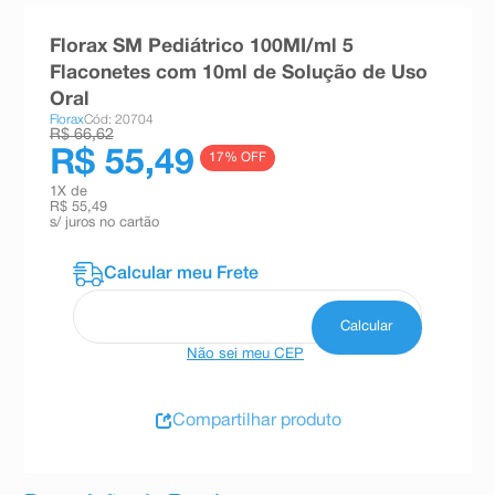
8
º
absorvente
Florax SM Pediátrico 100MI/ml 5
9
º
teste gravidez
Flaconetes com 10ml de Solução de Uso
Oral
10
º
esmalte
Florax
Cód: 20704
R$ 66,62
R$ 55,49
17
% OFF
1
X de
R$ 55,49
s/ juros no cartão
Não sei meu CEP
Compartilhar produto