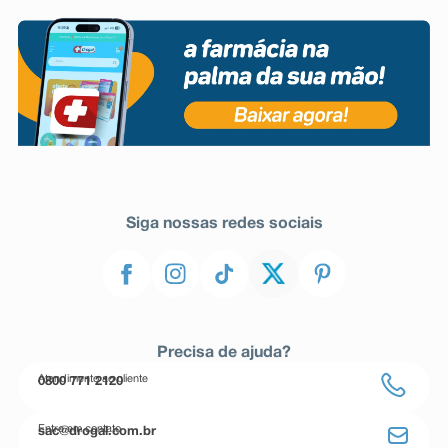
Siga nossas redes sociais
Precisa de ajuda?
Atendimento ao cliente
0800 771 2120
Entre em contato
sac@drogal.com.br