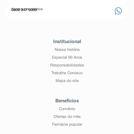
Compre pelo telefone
0800 347 0000
Institucional
Nossa história
Especial 90 Anos
Responsabilidades
Trabalhe Conosco
Mapa do site
Benefícios
Convênio
Ofertas do mês
Farmácia popular