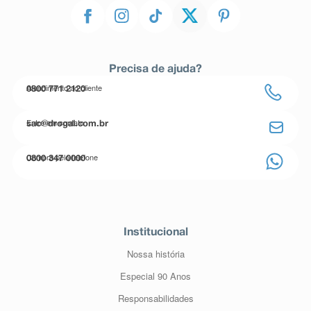
Precisa de ajuda?
Atendimento ao cliente
0800 771 2120
Entre em contato
sac@drogal.com.br
Compre pelo telefone
0800 347 0000
Institucional
Nossa história
Especial 90 Anos
Responsabilidades