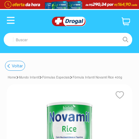
Buscar
TERMOS MAIS BUSCADOS
Voltar
1
º
fralda
Mundo Infantil
Fórmulas Especiais
Fórmula Infantil Novamil Rice 400g
2
º
pampers confort sec max
3
º
dipirona
4
º
lenço umedecido
5
º
tadalafila
6
º
desodorante
7
º
minoxidil