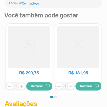
Com lactose
Fórmula
:
Você também pode gostar
Fórmula Infantil Neocate LPC
Fórmula Infantil Aptamil SL 800g
400g
Neocate
Aptamil
R$
290
,
75
R$
181
,
95
Comprar
Comprar
Avaliações