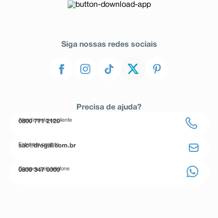
Siga nossas redes sociais
Precisa de ajuda?
Atendimento ao cliente
0800 771 2120
Entre em contato
sac@drogal.com.br
Compre pelo telefone
0800 347 0000