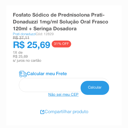
8
º
absorvente
Fosfato Sódico de Prednisolona Prati-
9
º
teste gravidez
Donaduzzi 1mg/ml Solução Oral Frasco
10
º
esmalte
120ml + Seringa Dosadora
Prati donaduzzi
Cód: 12829
R$ 37,11
R$ 25,69
31
% OFF
1
X de
R$ 25,69
s/ juros no cartão
Não sei meu CEP
Compartilhar produto