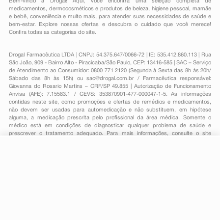
Bem-vindo à Drogal! Aqui, você encontra uma seleção completa de
medicamentos
,
dermocosméticos e produtos de beleza
,
higiene pessoal
,
mamãe
e bebê
,
conveniência
e muito mais, para atender suas necessidades de saúde e
bem-estar. Explore nossas ofertas e descubra o cuidado que você merece!
Confira todas as categorias do site.
Drogal Farmacêutica LTDA | CNPJ: 54.375.647/0066-72 | IE: 535.412.860.113 | Rua
São João, 909 - Bairro Alto - Piracicaba/São Paulo, CEP: 13416-585 | SAC – Serviço
de Atendimento ao Consumidor: 0800 771 2120 (Segunda à Sexta das 8h às 20h/
Sábado das 8h às 15h) ou
sac@drogal.com.br
/ Farmacêutica responsável:
Giovanna do Rosario Martins – CRF/SP 49.855 | Autorização de Funcionamento
Anvisa (AFE): 7.15583.1 / CEVS: 353870901-477-000047-1-5. As informações
contidas neste site, como promoções e ofertas de remédios e medicamentos,
não devem ser usadas para automedicação e não substituem, em hipótese
alguma, a medicação prescrita pelo profissional da área médica. Somente o
médico está em condições de diagnosticar qualquer problema de saúde e
prescrever o tratamento adequado. Para mais informações, consulte o site
Anvisa. As fotos contidas em nosso site são meramente ilustrativas. Promoções e
preços são válidos apenas para compras on-line, caso haja disponibilidade e
R$ 37,11
estão sujeitos a alterações no decorrer do dia. Todos os direitos reservados.
-
+
R$ 25,69
Comprar
Em
1
x
R$ 25,69
Powered by