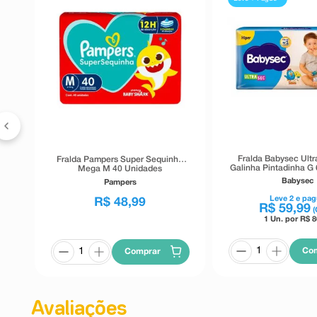
G
Fralda Babysec Ultr
Fralda Pampers Super Sequinha
Galinha Pintadinha G
Mega M 40 Unidades
Babysec
Pampers
Leve
2
e pag
R$
48
,
99
R$
59
,
99
(
1 Un. por R$
8
Co
Comprar
Avaliações