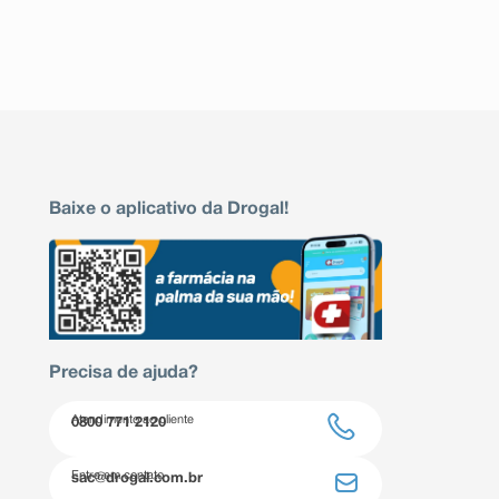
Baixe o aplicativo da Drogal!
Precisa de ajuda?
Atendimento ao cliente
0800 771 2120
Entre em contato
sac@drogal.com.br