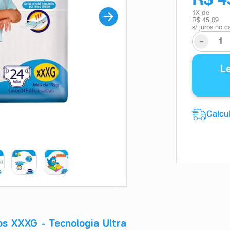
R$ 4
1
X de
R$ 45,09
s/ juros no c
-
L
s XXXG - Tecnologia Ultra