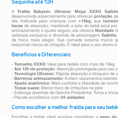
Sequinha até 12H
A
Fralda Babysec Ultrasec Mega XXXG Galinh
desenvolvida especialmente para oferecer
proteção
,
c
dia. Indicada para crianças com
+19kg
, sua
tecnolo
horas
de absorção, mantendo a pele do bebê seca por
antivazamento e ajuste seguro, ela oferece
liberdade
d
estampa exclusiva e divertida da personagem
Galinha
da troca mais alegre. Sua camada externa macia g
reduzindo riscos de irritação. É ideal para o uso diurno e
Benefícios e Diferenciais:
-
Tamanho XXXG
: Ideal para bebês com mais de 19kg
-
Até 12h de proteção
: Absorção prolongada para uso n
-
Tecnologia Ultrasec
: Rápida absorção e bloqueio de
-
Barreiras antivazamento
: Evitam vazamentos laterais
-
Ajuste anatômico
: Mais conforto e liberdade de movi
-
Toque suave
: Menor risco de irritações na pele
- Estampa divertida da Galinha Pintadinha: Torna a troc
- Pacote econômico com
24 unidades
Como escolher a melhor fralda para seu bebê
Escolher a fralda ideal envolve considerar o
peso do