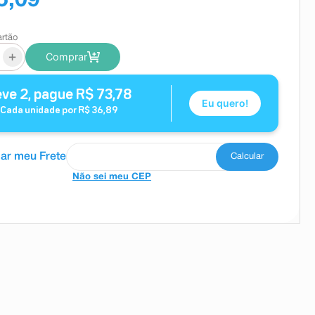
5,09
artão
+
Comprar
eve
2
, pague
R$
73
,
78
Eu quero!
Cada unidade por
R$
36
,
89
Não sei meu CEP