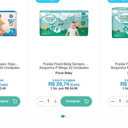
asec Hiper
Fralda Flock Baby Sempre
Fralda 
 60 Unidades
Sequinha P Mega 42 Unidades
Sequinha 
Flock Baby
ue
Leve
2
e pague
L
R$
29
,
74
R$
Cada)
(Cada)
0.49
1 Un. por R$
34.99
1 U
mprar
Comprar