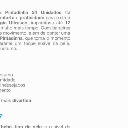
a Pintadinha 24 Unidades
foi
onforto
e
praticidade
para o dia a
gia Ultrasec
proporciona até
12
 muito mais tempo. Com barreiras
e movimento, além de conter uma
 Pintadinha
, que torna o momento
arante um toque suave na pele,
 noturno.
oturno
 umidade
 indesejados
mento
a mais
divertida
?
 bebê
,
tipo de pele
, e o nível de