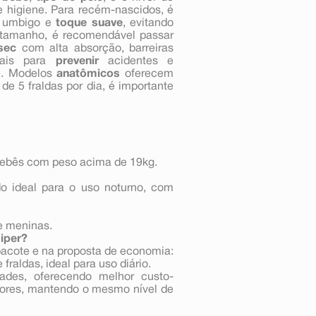
e higiene. Para recém-nascidos, é
 o umbigo e
toque suave
, evitando
m tamanho, é recomendável passar
sec
com alta absorção, barreiras
ais para
prevenir
acidentes e
ê. Modelos
anatômicos
oferecem
e 5 fraldas por dia, é importante
bebês com peso acima de 19kg.
do ideal para o uso noturno, com
e meninas.
Hiper?
 pacote e na proposta de economia:
raldas, ideal para uso diário.
des, oferecendo melhor custo-
ores, mantendo o mesmo nível de