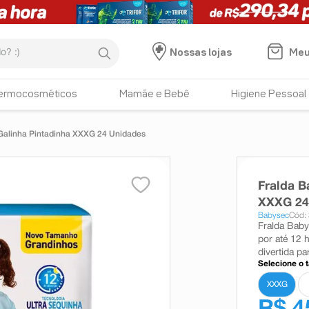
:)
Meu
Nossas lojas
ermocosméticos
Mamãe e Bebê
Higiene Pessoal
Galinha Pintadinha XXXG 24 Unidades
Fralda B
XXXG 24
Babysec
Cód:
Fralda Baby
por até 12 
divertida p
Selecione o 
XXXG