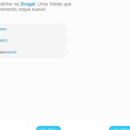
adinha na
Drogal
: Uma fralda que
azamento, toque suave!
ssex
XXG
ida
:
Infantil
Leve + Pague -
Leve + Pague 