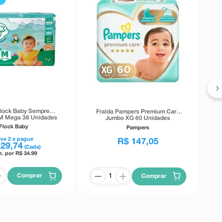
Flock Baby Sempre
Fralda Pampers Premium Care
M Mega 38 Unidades
Jumbo XG 60 Unidades
Flock Baby
Pampers
eve
2
e pague
R$
147
,
05
29
,
74
(Cada)
n. por R$
34.99
Comprar
Comprar