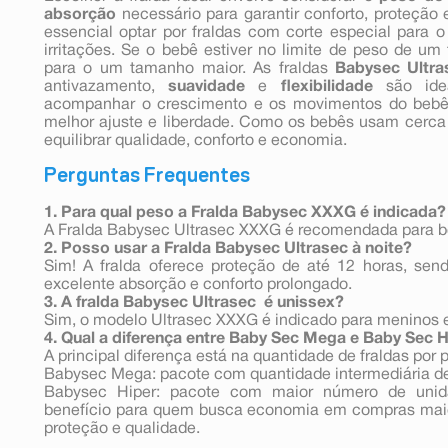
absorção
necessário para garantir conforto, proteção 
essencial optar por fraldas com corte especial para
irritações. Se o bebê estiver no limite de peso de u
para o um tamanho maior. As fraldas
Babysec Ultra
antivazamento,
suavidade
e
flexibilidade
são ide
acompanhar o crescimento e os movimentos do beb
melhor ajuste e liberdade. Como os bebês usam cerca d
equilibrar qualidade, conforto e economia.
Perguntas Frequentes
1. Para qual peso a Fralda Babysec XXXG é indicada?
A Fralda Babysec Ultrasec XXXG é recomendada para 
2. Posso usar a Fralda Babysec Ultrasec à noite?
Sim! A fralda oferece proteção de até 12 horas, sen
excelente absorção e conforto prolongado.
3. A fralda
Babysec Ultrasec
é unissex?
Sim, o modelo Ultrasec XXXG é indicado para meninos 
4. Qual a diferença entre Baby Sec Mega e Baby Sec 
A principal diferença está na quantidade de fraldas por
Babysec Mega: pacote com quantidade intermediária de f
Babysec Hiper: pacote com maior número de unida
benefício para quem busca economia em compras mai
proteção e qualidade.