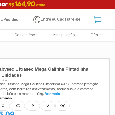
Entre ou Cadastre-se
s Pedidos
Conveniência
Manipulação
Ofertas
abysec Ultrasec Mega Galinha Pintadinha
 Unidades
 32845
sec Ultrasec Mega Galinha Pintadinha XXXG oferece proteção
horas, com barreiras antivazamento, toque suave e estampa
ara bebês com mais de 19kg.
Ver mais
tamanho:
G
XG
P
M
XXG