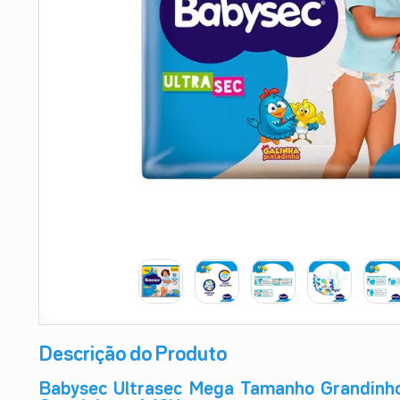
9
º
esmalte
10
º
absorvente
Descrição do Produto
Babysec Ultrasec Mega Tamanho Grandinho