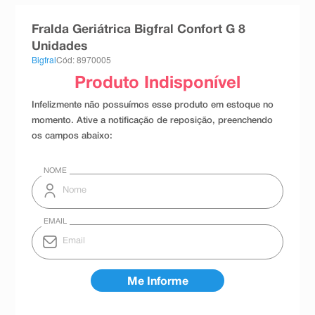
8
º
esmalte
Fralda Geriátrica Bigfral Confort G 8
9
º
absorvente
Unidades
Bigfral
Cód: 8970005
10
º
shampoo