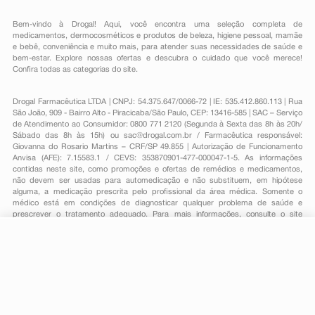
Bem-vindo à Drogal! Aqui, você encontra uma seleção completa de
medicamentos
,
dermocosméticos e produtos de beleza
,
higiene pessoal
,
mamãe
e bebê
,
conveniência
e muito mais, para atender suas necessidades de saúde e
bem-estar. Explore nossas ofertas e descubra o cuidado que você merece!
Confira todas as categorias do site.
Drogal Farmacêutica LTDA | CNPJ: 54.375.647/0066-72 | IE: 535.412.860.113 | Rua
São João, 909 - Bairro Alto - Piracicaba/São Paulo, CEP: 13416-585 | SAC – Serviço
de Atendimento ao Consumidor: 0800 771 2120 (Segunda à Sexta das 8h às 20h/
Sábado das 8h às 15h) ou
sac@drogal.com.br
/ Farmacêutica responsável:
Giovanna do Rosario Martins – CRF/SP 49.855 | Autorização de Funcionamento
Anvisa (AFE): 7.15583.1 / CEVS: 353870901-477-000047-1-5. As informações
contidas neste site, como promoções e ofertas de remédios e medicamentos,
não devem ser usadas para automedicação e não substituem, em hipótese
alguma, a medicação prescrita pelo profissional da área médica. Somente o
médico está em condições de diagnosticar qualquer problema de saúde e
prescrever o tratamento adequado. Para mais informações, consulte o site
Anvisa. As fotos contidas em nosso site são meramente ilustrativas. Promoções e
preços são válidos apenas para compras on-line, caso haja disponibilidade e
estão sujeitos a alterações no decorrer do dia. Todos os direitos reservados.
-
+
Comprar
Powered by