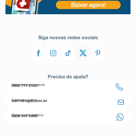
Siga nossas redes sociais
Precisa de ajuda?
Atendimento ao cliente
0800 771 2120
Entre em contato
sac@drogal.com.br
Compre pelo telefone
0800 347 0000