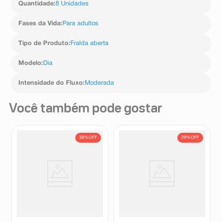
Quantidade
:
8 Unidades
Fases da Vida
:
Para adultos
Tipo de Produto
:
Fralda aberta
Modelo
:
Dia
Intensidade do Fluxo
:
Moderada
Você também pode gostar
38%
OFF
29%
OFF
Fralda Descartável Adulto
Fralda Descartável Adulto
Bigfral Derma Plus M
Bigfral Dermaplus XG 28
Embalagem Econômica 18
Unidades
Bigfral
Bigfral
Unidades
R$
79
,
99
R$
139
,
99