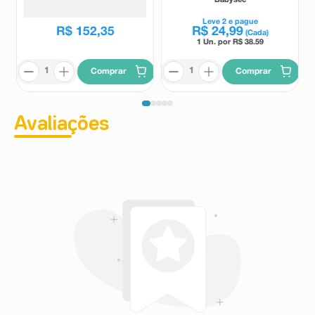
Leve
2
e pague
R$
152
,
35
R$
24
,
99
(Cada)
1 Un. por R$
38.59
Comprar
Comprar
Avaliações