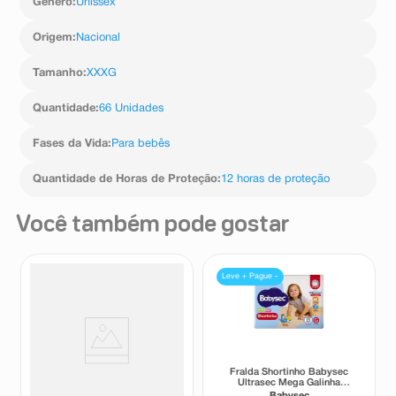
Gênero
:
Unissex
Origem
:
Nacional
Tamanho
:
XXXG
Quantidade
:
66 Unidades
Fases da Vida
:
Para bebês
Quantidade de Horas de Proteção
:
12 horas de proteção
Você também pode gostar
Leve + Pague -
Fralda Pampers Pants Ajuste
Fralda Shortinho Babysec
Total XXXG 66 Unidades
Ultrasec Mega Galinha
Pintadinha G 22 Unidades
Pampers
Babysec