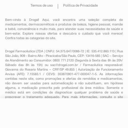
Termos de uso
Política de Privacidade
Bem-vindo à Drogal! Aqui, você encontra uma seleção completa de
medicamentos
,
dermocosméticos e produtos de beleza
,
higiene pessoal
,
mamãe
e bebê
,
conveniência
e muito mais, para atender suas necessidades de saúde e
bem-estar. Explore nossas ofertas e descubra o cuidado que você merece!
Confira todas as categorias do site.
Drogal Farmacêutica LTDA | CNPJ: 54.375.647/0066-72 | IE: 535.412.860.113 | Rua
São João, 909 - Bairro Alto - Piracicaba/São Paulo, CEP: 13416-585 | SAC – Serviço
de Atendimento ao Consumidor: 0800 771 2120 (Segunda à Sexta das 8h às 20h/
Sábado das 8h às 15h) ou
sac@drogal.com.br
/ Farmacêutica responsável:
Giovanna do Rosario Martins – CRF/SP 49.855 | Autorização de Funcionamento
Anvisa (AFE): 7.15583.1 / CEVS: 353870901-477-000047-1-5. As informações
contidas neste site, como promoções e ofertas de remédios e medicamentos,
não devem ser usadas para automedicação e não substituem, em hipótese
alguma, a medicação prescrita pelo profissional da área médica. Somente o
médico está em condições de diagnosticar qualquer problema de saúde e
prescrever o tratamento adequado. Para mais informações, consulte o site
Anvisa. As fotos contidas em nosso site são meramente ilustrativas. Promoções e
preços são válidos apenas para compras on-line, caso haja disponibilidade e
estão sujeitos a alterações no decorrer do dia. Todos os direitos reservados.
R$ 152,35
-
+
Comprar
Em
3
x
R$ 50,78
Powered by