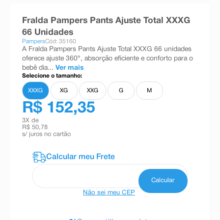
8
º
teste gravidez
Fralda Pampers Pants Ajuste Total XXXG
9
º
esmalte
66 Unidades
Pampers
Cód: 35160
10
º
absorvente
A Fralda Pampers Pants Ajuste Total XXXG 66 unidades
oferece ajuste 360°, absorção eficiente e conforto para o
bebê dia...
Ver mais
Selecione o tamanho:
XXXG
XG
XXG
G
M
R$ 152,35
3
X de
R$ 50,78
s/ juros no cartão
Não sei meu CEP