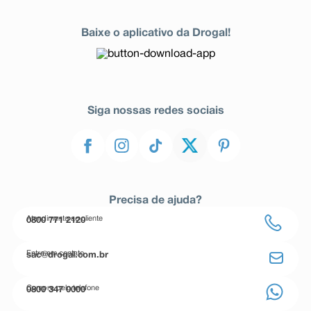
Baixe o aplicativo da Drogal!
Siga nossas redes sociais
Precisa de ajuda?
Atendimento ao cliente
0800 771 2120
Entre em contato
sac@drogal.com.br
Compre pelo telefone
0800 347 0000