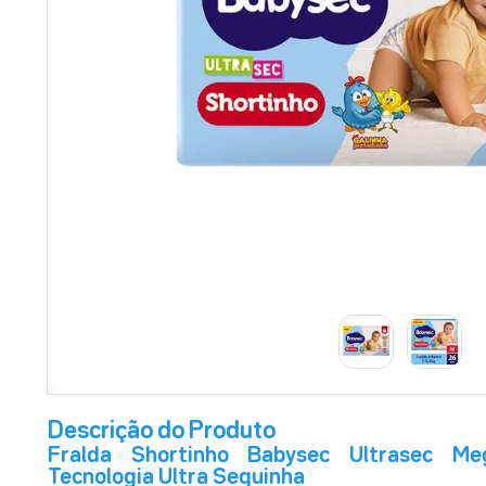
9
º
absorvente
10
º
shampoo
Descrição do Produto
Fralda Shortinho Babysec Ultrasec Me
Tecnologia Ultra Sequinha