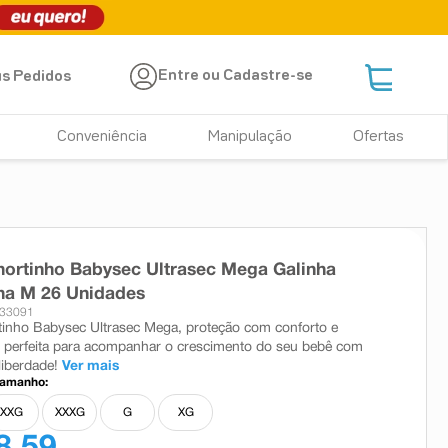
Entre ou Cadastre-se
s Pedidos
Conveniência
Manipulação
Ofertas
hortinho Babysec Ultrasec Mega Galinha
ha M 26 Unidades
 33091
tinho Babysec Ultrasec Mega, proteção com conforto e
– perfeita para acompanhar o crescimento do seu bebê com
liberdade!
Ver mais
tamanho:
XXG
XXXG
G
XG