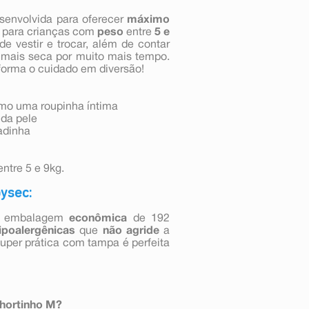
esenvolvida para oferecer
máximo
l para crianças com
peso
entre
5 e
 de vestir e trocar, além de contar
 mais seca por muito mais tempo.
sforma o cuidado em diversão!
como uma roupinha íntima
 da pele
adinha
entre 5 e 9kg.
ysec:
, embalagem
econômica
de 192
ipoalergênicas
que
não agride
a
uper prática com tampa é perfeita
Shortinho M?