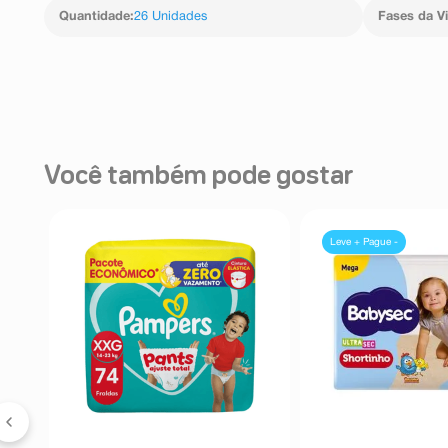
Quantidade
:
26 Unidades
Fases da V
Você também pode gostar
Leve + Pague -
s