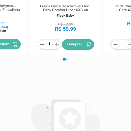
 Babysec
Fralda Calça Descartável Flock
Fralda Pa
a Pintadinha
Baby Comfort Hiper XXG 48
Care X
des
Unidades
Flock Baby
ue
R
R$
72
,
99
Cada)
R$
59
,
99
8.59
mprar
Comprar