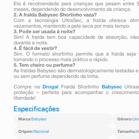
Ela é recomendada para crianças que pesam entre 5
meses, dependendo do desenvolvimento da criança.
2. A fralda Babysec Shortinho vaza?
Com a tecnologia UltraSec, a fralda oferece óti
vazamentos, mantendo a pele seca por mais tempo.
3. Pode ser usada à noite?
Sim! A fralda tem boa capacidade de absorção, idea
durante a noite.
4. É fácil de vestir?
Sim. O formato shortinho permite que a fralda seja
tornando o processo mais prático e rápido.
5. Tem cheiro ou perfume?
As fraldas Babysec são dermatologicamente testadas e
ou sem perfume dependendo da linha.
Compre na
Drogal
Fralda Shortinho
Babysec
Ultra
proteção – perfeita para acompanhar o crescimen
liberdade!
Especificações
Marca
:
Babysec
Gênero
:
Uni
Origem
:
Nacional
Tamanho
: