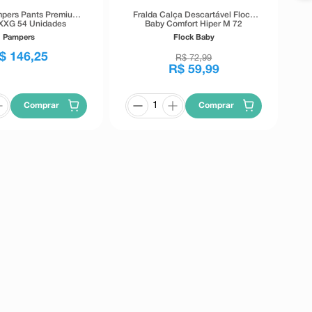
mpers Pants Premium
Fralda Calça Descartável Flock
XXG 54 Unidades
Baby Comfort Hiper M 72
Unidades
Pampers
Flock Baby
$
146
,
25
R$
72
,
99
R$
59
,
99
Comprar
Comprar