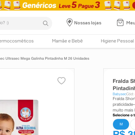
:)
Meu
Nossas lojas
ermocosméticos
Mamãe e Bebê
Higiene Pessoal
sec Ultrasec Mega Galinha Pintadinha M 26 Unidades
Fralda S
Pintadin
Babysec
Cód:
Fralda Shor
praticidade
muito mais 
Selecione o 
M