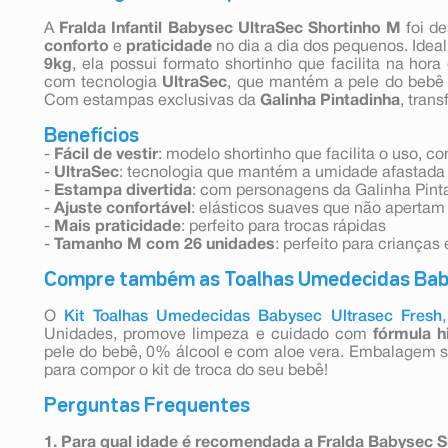
A
Fralda Infantil Babysec UltraSec Shortinho M
foi d
conforto
e
praticidade
no dia a dia dos pequenos. Idea
9kg
, ela possui formato shortinho que facilita na hora
com tecnologia
UltraSec
, que mantém a pele do bebê
Com estampas exclusivas da
Galinha Pintadinha
, tran
Benefícios
-
Fácil de vestir
: modelo shortinho que facilita o uso, 
-
UltraSec
: tecnologia que mantém a umidade afastada
-
Estampa divertida
: com personagens da Galinha Pint
-
Ajuste confortável
: elásticos suaves que não apertam
-
Mais praticidade
: perfeito para trocas rápidas
-
Tamanho M com 26 unidades
: perfeito para crianças 
Compre também as Toalhas Umedecidas Bab
O
Kit Toalhas Umedecidas Babysec Ultrasec Fresh
Unidades, promove limpeza e cuidado com
fórmula h
pele do bebê, 0% álcool e com aloe vera. Embalagem s
para compor o kit de troca do seu bebê!
Perguntas Frequentes
1. Para qual idade é recomendada a Fralda Babysec 