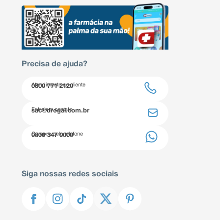
Precisa de ajuda?
Atendimento ao cliente
0800 771 2120
Entre em contato
sac@drogal.com.br
Compre pelo telefone
0800 347 0000
Siga nossas redes sociais