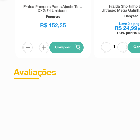
Fralda Shortinho
Fralda Pampers Pants Ajuste Total
Ultrasec Mega Galinh
XXG 74 Unidades
G 22 Unida
Babysec
Pampers
Leve
2
e pag
R$
152
,
35
R$
24
,
99
(
1 Un. por R$
3
Co
Comprar
Avaliações