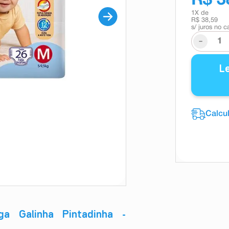
R$ 3
1
X de
R$ 38,59
s/ juros no c
-
L
ga Galinha Pintadinha -