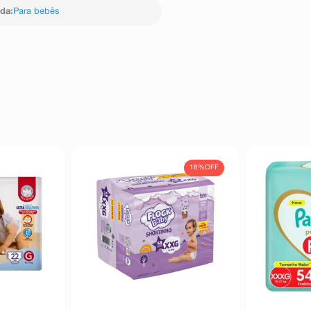
ida
:
Para bebês
18%
OFF