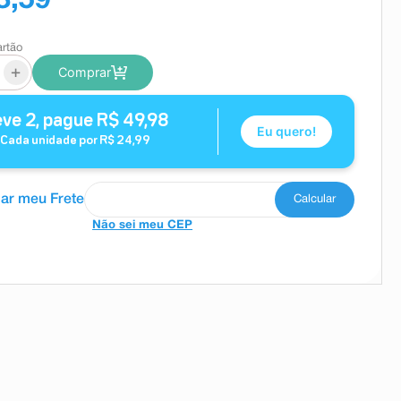
8,59
artão
+
Comprar
eve
2
, pague
R$
49
,
98
Eu quero!
Cada unidade por
R$
24
,
99
Não sei meu CEP