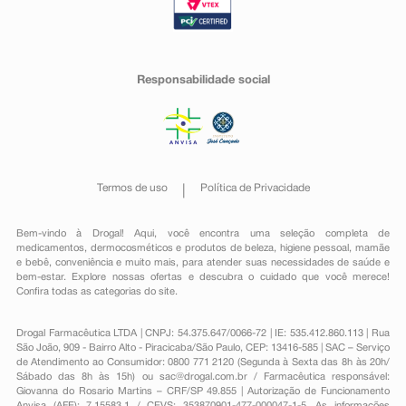
Responsabilidade social
Termos de uso
Política de Privacidade
Bem-vindo à Drogal! Aqui, você encontra uma seleção completa de
medicamentos
,
dermocosméticos e produtos de beleza
,
higiene pessoal
,
mamãe
e bebê
,
conveniência
e muito mais, para atender suas necessidades de saúde e
bem-estar. Explore nossas ofertas e descubra o cuidado que você merece!
Confira todas as categorias do site.
Drogal Farmacêutica LTDA | CNPJ: 54.375.647/0066-72 | IE: 535.412.860.113 | Rua
São João, 909 - Bairro Alto - Piracicaba/São Paulo, CEP: 13416-585 | SAC – Serviço
de Atendimento ao Consumidor: 0800 771 2120 (Segunda à Sexta das 8h às 20h/
Sábado das 8h às 15h) ou
sac@drogal.com.br
/ Farmacêutica responsável:
Giovanna do Rosario Martins – CRF/SP 49.855 | Autorização de Funcionamento