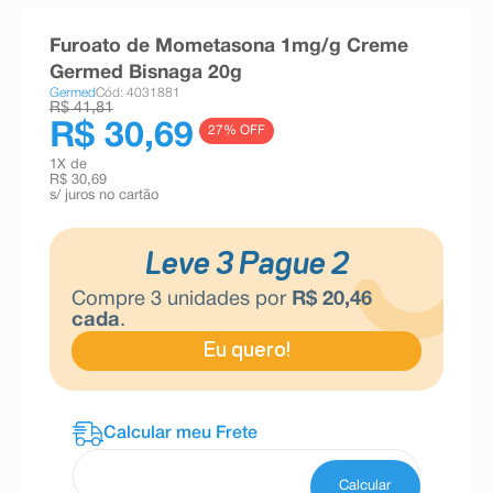
8
º
absorvente
Furoato de Mometasona 1mg/g Creme
9
º
teste gravidez
Germed Bisnaga 20g
Germed
Cód: 4031881
10
º
esmalte
R$ 41,81
R$ 30,69
27
% OFF
1
X de
R$ 30,69
s/ juros no cartão
Leve 3 Pague 2
Compre
3
unidades por
R$
20
,
46
cada
.
Eu quero!