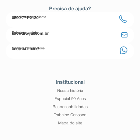
Precisa de ajuda?
Atendimento ao cliente
0800 771 2120
Entre em contato
sac@drogal.com.br
Compre pelo telefone
0800 347 0000
Institucional
Nossa história
Especial 90 Anos
Responsabilidades
Trabalhe Conosco
Mapa do site