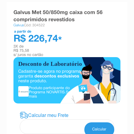
8
º
absorvente
Galvus Met 50/850mg caixa com 56
9
º
teste gravidez
comprimidos revestidos
Galvus
Cód: 304522
10
º
esmalte
a partir de
R$ 226,74
*
3
X de
R$ 75,58
s/ juros no cartão
Desconto de Laboratório
Cadastre-se agora no programa e
garanta
descontos exclusivos
neste produto.
Produto participante do
Programa NOVARTIS.
Saiba
mais