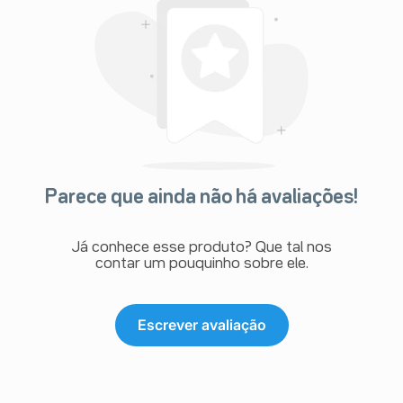
- Vermelhidão na pele, coceira, diminuição no nível
sanguíneo de vitamina B12, resultados anormais em
alguns testes hepáticos.
Se alguma dessas condições afetar você gravemente,
fale com o seu médico.
Outras reações adversas:
Alguns pacientes apresentaram as seguintes reações
adversas enquanto tomavam Galvus Met e insulina:
Reações adversas comuns (ocorrem entre 1% e
10% dos pacientes que utilizam este
medicamento)
Parece que ainda não há avaliações!
- Comum: dor de cabeça, calafrios, náusea, azia,
diminuição da glicose no sangue
Reações adversas incomuns (ocorrem entre 0,1%
Já conhece esse produto? Que tal nos
e 1% dos pacientes que utilizam este
contar um pouquinho sobre ele.
medicamento)
- Incomum: diarreia, flatulência.
Escrever avaliação
Alguns pacientes apresentaram as seguintes
reações adversas enquanto tomavam Galvus Met
com sulfonilureia:
- Comum: tontura, tremor, fraqueza, baixo nível de