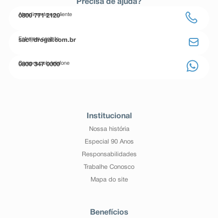
Precisa de ajuda?
Atendimento ao cliente
0800 771 2120
Entre em contato
sac@drogal.com.br
Compre pelo telefone
0800 347 0000
Institucional
Nossa história
Especial 90 Anos
Responsabilidades
Trabalhe Conosco
Mapa do site
Benefícios