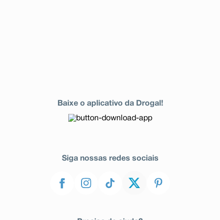
glicose (açúcar) no sangue, sudorese excessiva.
Alguns pacientes apresentaram outras reações
adversas enquanto tomavam Galvus Met sozinho
ou em combinação com outra medicação
antidiabética
- Prurido, áreas de descamação da pele ou bolhas.
Se alguma dessas condições afetar você gravemente,
fale com o seu médico. Se você notar qualquer outra
reação adversa não mencionada nessa bula, por favor,
informe ao seu médico.
Atenção: este produto é um medicamento que
Baixe o aplicativo da Drogal!
possui uma nova indicação terapêutica e, embora as
pesquisas tenham indicado eficácia e segurança
aceitáveis, mesmo que indicado e utilizado
corretamente, podem ocorrer eventos adversos
imprevisíveis ou desconhecidos. Nesse caso,
informe seu médico ou cirurgião-dentista.
Siga nossas redes sociais