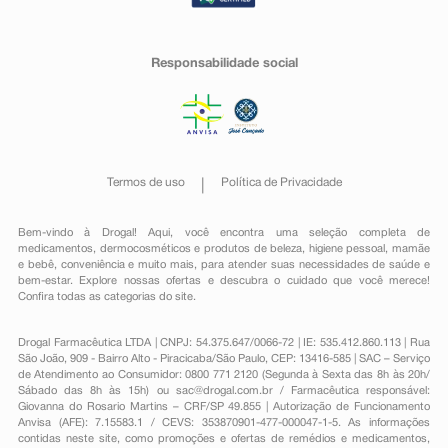
Responsabilidade social
Termos de uso
Política de Privacidade
Bem-vindo à Drogal! Aqui, você encontra uma seleção completa de
medicamentos
,
dermocosméticos e produtos de beleza
,
higiene pessoal
,
mamãe
e bebê
,
conveniência
e muito mais, para atender suas necessidades de saúde e
bem-estar. Explore nossas ofertas e descubra o cuidado que você merece!
Confira todas as categorias do site.
Drogal Farmacêutica LTDA | CNPJ: 54.375.647/0066-72 | IE: 535.412.860.113 | Rua
São João, 909 - Bairro Alto - Piracicaba/São Paulo, CEP: 13416-585 | SAC – Serviço
de Atendimento ao Consumidor: 0800 771 2120 (Segunda à Sexta das 8h às 20h/
Sábado das 8h às 15h) ou
sac@drogal.com.br
/ Farmacêutica responsável:
Giovanna do Rosario Martins – CRF/SP 49.855 | Autorização de Funcionamento
Anvisa (AFE): 7.15583.1 / CEVS: 353870901-477-000047-1-5. As informações
contidas neste site, como promoções e ofertas de remédios e medicamentos,