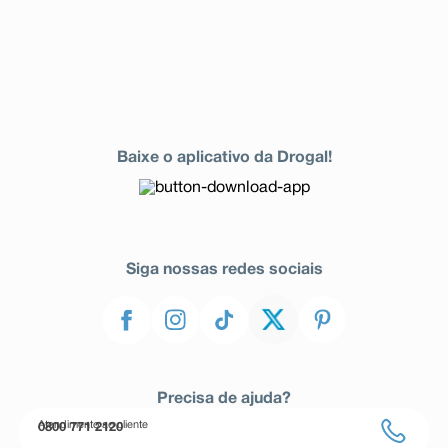
Baixe o aplicativo da Drogal!
Siga nossas redes sociais
Precisa de ajuda?
Atendimento ao cliente
0800 771 2120