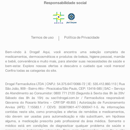
Responsabilidade social
Termos de uso
Política de Privacidade
Bem-vindo à Drogal! Aqui, você encontra uma seleção completa de
medicamentos
,
dermocosméticos e produtos de beleza
,
higiene pessoal
,
mamãe
e bebê
,
conveniência
e muito mais, para atender suas necessidades de saúde e
bem-estar. Explore nossas ofertas e descubra o cuidado que você merece!
Confira todas as categorias do site.
Drogal Farmacêutica LTDA | CNPJ: 54.375.647/0066-72 | IE: 535.412.860.113 | Rua
São João, 909 - Bairro Alto - Piracicaba/São Paulo, CEP: 13416-585 | SAC – Serviço
de Atendimento ao Consumidor: 0800 771 2120 (Segunda à Sexta das 8h às 20h/
Sábado das 8h às 15h) ou
sac@drogal.com.br
/ Farmacêutica responsável:
Giovanna do Rosario Martins – CRF/SP 49.855 | Autorização de Funcionamento
Anvisa (AFE): 7.15583.1 / CEVS: 353870901-477-000047-1-5. As informações
contidas neste site, como promoções e ofertas de remédios e medicamentos,
não devem ser usadas para automedicação e não substituem, em hipótese
alguma, a medicação prescrita pelo profissional da área médica. Somente o
médico está em condições de diagnosticar qualquer problema de saúde e