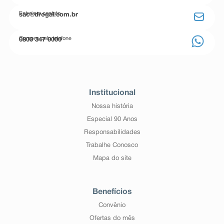
Entre em contato
sac@drogal.com.br
Compre pelo telefone
0800 347 0000
Institucional
Nossa história
Especial 90 Anos
Responsabilidades
Trabalhe Conosco
Mapa do site
Benefícios
Convênio
Ofertas do mês