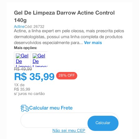
8
º
teste gravidez
Gel De Limpeza Darrow Actine Control
9
º
esmalte
140g
Actine
Cód: 26732
10
º
absorvente
Actine, a linha expert em pele oleosa, mais prescrita pelos
dermatologistas, possui uma linha completa de produtos
desenvolvidos especialmente para...
Ver mais
Mais opções:
R$ 49,99
R$ 35,99
28
% OFF
1
X de
R$ 35,99
s/ juros no cartão
Não sei meu CEP