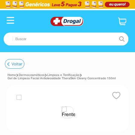
Buscar
TERMOS MAIS BUSCADOS
Voltar
1
º
fralda
Dermocosméticos
Limpeza e Tonificação
2
º
dipirona
Gel de Limpeza Facial Antioleosidade TheraSkin Cleany Concentrado 150ml
3
º
lenço umedecido
4
º
tadalafila
5
º
minoxidil
6
º
desodorante
7
º
esmalte