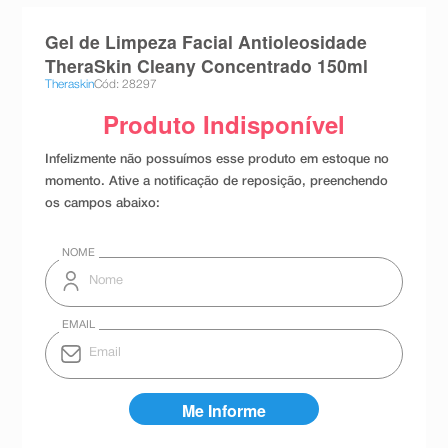
8
º
teste gravidez
Gel de Limpeza Facial Antioleosidade
9
º
absorvente
TheraSkin Cleany Concentrado 150ml
Theraskin
Cód: 28297
10
º
shampoo