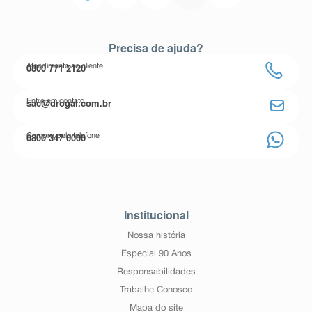
Precisa de ajuda?
0800 771 2120
Atendimento ao cliente
sac@drogal.com.br
Entre em contato
0800 347 0000
Compre pelo telefone
Institucional
Nossa história
Especial 90 Anos
Responsabilidades
Trabalhe Conosco
Mapa do site