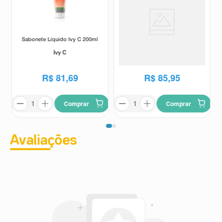
Sabonete Liquido Ivy C 200ml
Gel de limpeza Profunda Avène
Cleanance Intense 150g
Ivy C
Avène
R$
81
,
69
R$
85
,
95
Comprar
Comprar
Avaliações