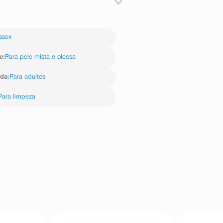
 maior oleosidade (testa, nariz e
ssex
e
:
Para pele mista e oleosa
ida
:
Para adultos
Para limpeza