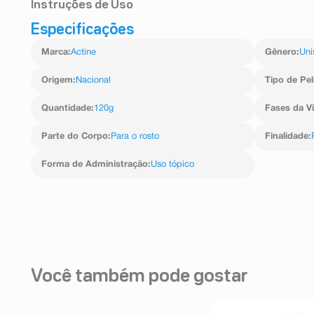
Instruções de Uso
Especificações
1. Aplique o gel de limpeza sobre o rosto úmido.
2. Massageie suavemente, principalmente nas áreas de
Marca
:
Actine
Gênero
:
Uni
queixo).
3. Enxágue completamente com água.
4. Use duas vezes ao dia: pela manhã e à noite.
Origem
:
Nacional
Tipo de Pel
Quantidade
:
120g
Fases da V
Parte do Corpo
:
Para o rosto
Finalidade
:
Forma de Administração
:
Uso tópico
Você também pode gostar