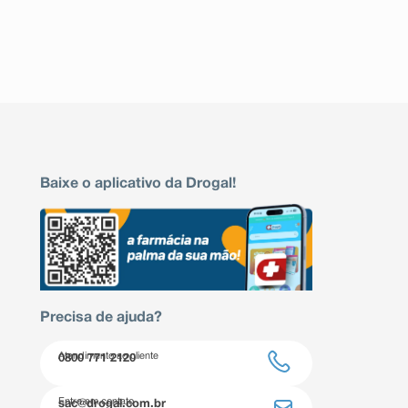
Baixe o aplicativo da Drogal!
Precisa de ajuda?
Atendimento ao cliente
0800 771 2120
Entre em contato
sac@drogal.com.br