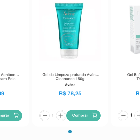
n Acniben
Gel de Limpeza profunda Avène
Gel Esf
para Pele
Cleanance 150g
T
ml
Avène
89
R$
78
,
25
R
mprar
Comprar