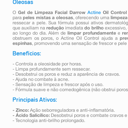
Oleosas
O
Gel de Limpeza Facial Darrow
Actine
Oil Control
para
peles mistas a oleosas
, oferecendo uma
limpeza
ressecar a pele. Sua fórmula possui ativos dermatoló
que auxiliam na
redução
imediata
do brilho
excessivo,
ao longo do dia. Além de
limpar profundamente
e
re
obstruem os poros, o Actine Oil Control ajuda a
pre
espinhas
, promovendo uma sensação de frescor e pele 
Benefícios:
- Controla a oleosidade por horas.
- Limpa profundamente sem ressecar.
- Desobstrui os poros e reduz a aparência de cravos.
- Ajuda no combate à acne.
- Sensação de limpeza e frescor após o uso.
- Fórmula suave e não comedogênica (não obstrui poros
Principais Ativos:
- Zinco:
Ação seborreguladora e anti-inflamatória.
- Ácido Salicílico:
Desobstrui poros e combate cravos e
- Tecnologia anti-brilho prolongado.