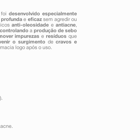
foi
desenvolvido especialmente
 profunda
e
eficaz
sem agredir ou
gicos
anti-oleosidade
e
antiacne
,
controlando
a
produção de sebo
mover impurezas
e
resíduos
que
venir o surgimento
de
cravos e
macia logo após o uso.
).
 acne.