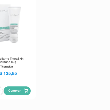
oliante TheraSkin
heracne 80g
Theraskin
$
125
,
85
Comprar