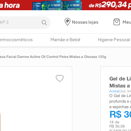
:)
Meu
Nossas lojas
ermocosméticos
Mamãe e Bebê
Higiene Pessoal
eza Facial Darrow Actine Oil Control Peles Mistas a Oleosas 120g
Gel de L
Mistas a
Actine
Cód: 3
O Gel de Li
profunda e 
e espinhas 
R$ 3
1
X de
R$ 30,59
s/ juros no c