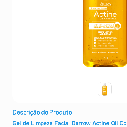
9
º
teste gravidez
10
º
esmalte
Descrição do Produto
Gel de Limpeza Facial Darrow Actine Oil Co