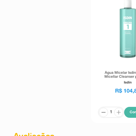
Água Micelar Isdi
Micellar Cleanser 
Oleosa 400
Isdin
R$
104
,
Co