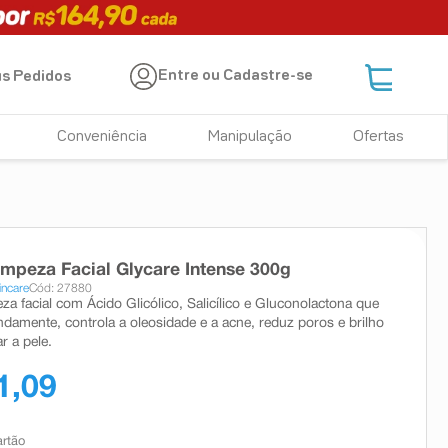
Entre ou Cadastre-se
s Pedidos
Conveniência
Manipulação
Ofertas
impeza Facial Glycare Intense 300g
incare
Cód: 27880
za facial com Ácido Glicólico, Salicílico e Gluconolactona que
ndamente, controla a oleosidade e a acne, reduz poros e brilho
r a pele.
1,09
artão