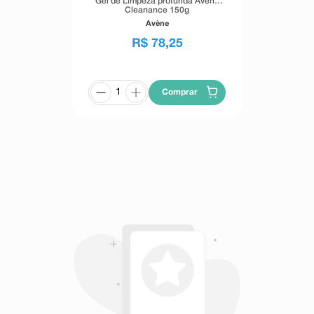
Gel de Limpeza profunda Avène
Cleanance 150g
Avène
R$
78
,
25
Comprar