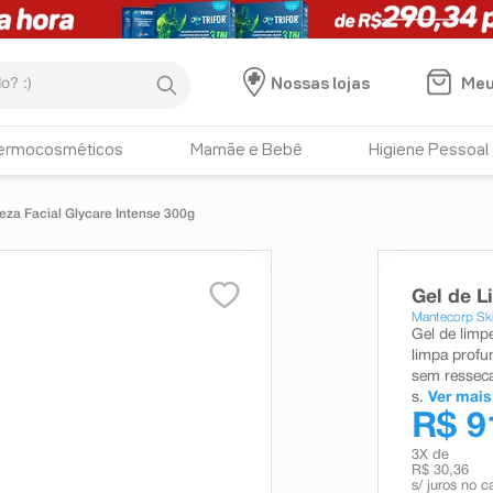
:)
Meu
Nossas lojas
ermocosméticos
Mamãe e Bebê
Higiene Pessoal
eza Facial Glycare Intense 300g
Gel de L
Mantecorp Sk
Gel de limpe
limpa profu
sem resseca
s.
Ver mais
R$ 9
3
X de
R$ 30,36
s/ juros no c