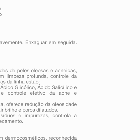
o
o
uavemente. Enxaguar em seguida.
des de peles oleosas e acneicas,
 limpeza profunda, controle da
s da linha estão:​
ido Glicólico, Ácido Salicílico e
r e controle efetivo da acne e
a, oferece redução da oleosidade
 brilho e poros dilatados. ​
íduos e impurezas, controla a
secamento.
em dermocosméticos, reconhecida