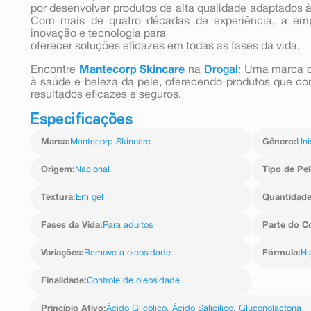
por desenvolver produtos de alta qualidade adaptados à
Com mais de quatro décadas de experiência, a em
inovação e tecnologia para
oferecer soluções eficazes em todas as fases da vida.
Encontre
Mantecorp Skincare
na
Drogal
: Uma marca q
à saúde e beleza da pele, oferecendo produtos que co
resultados eficazes e seguros.
Especificações
Marca
:
Mantecorp Skincare
Gênero
:
Uni
Origem
:
Nacional
Tipo de Pel
Textura
:
Em gel
Quantidad
Fases da Vida
:
Para adultos
Parte do C
Variações
:
Remove a oleosidade
Fórmula
:
Hi
Finalidade
:
Controle de oleosidade
Princípio Ativo
:
Ácido Glicólico
,
Ácido Salicílico
,
Gluconolactona