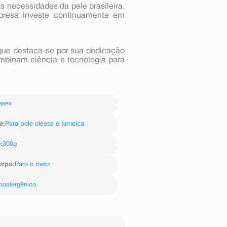
s necessidades da pele brasileira.
presa investe continuamente em
ue destaca-se por sua dedicação
mbinam ciência e tecnologia para
ssex
e
:
Para pele oleosa e acneica
e
:
300g
orpo
:
Para o rosto
poalergênico