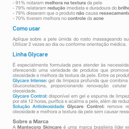
- 91% notaram
melhora na textura
da pele
- 79% relataram
redução
imediata e duradoura do
brilh
- 79% disseram que o produto
não
causa
ressecament
- 70% tiveram melhora no
controle
da
acne
Como usar
Aplique sobre a pele úmida do rosto massageando s
Utilizar 2 vezes ao dia ou conforme orientação médica.
Linha Glycare
É especialmente formulada para atender às necessida
oferecendo uma variedade de produtos que promovem
oleosidade e melhora da textura da pele. Entre os produto
Glycare Intense
:
gel de limpeza profunda que combina Ác
Gluconolactona, proporcionando renovação celula
oleosidade. ​
Glycare Control
:
disponível em gel e espuma de limpez
por até 12 horas, purifica e acalma a pele, além de reduzir
Solução Antioleosidade
Glycare Control:
remove res
oleosidade e melhora a textura da pele sem causar res
Sobre a Marca
A
Mantecorp Skincare
é uma marca brasileira líder 