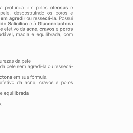
a profunda em peles
oleosas
e
pele, desobstruindo os poros e
sem agredir
ou ress
ecá-la
. Possui
do Salicílico
e à
Gluconolactona
le
efetivo da
acne
,
cravos
e
poros
udável, macia e equilibrada, com
urezas da pele
da pele sem agredi-la ou ressecá-
ctona
em sua fórmula
efetivo da acne, cravos e poros
 e
equilibrada
s
.