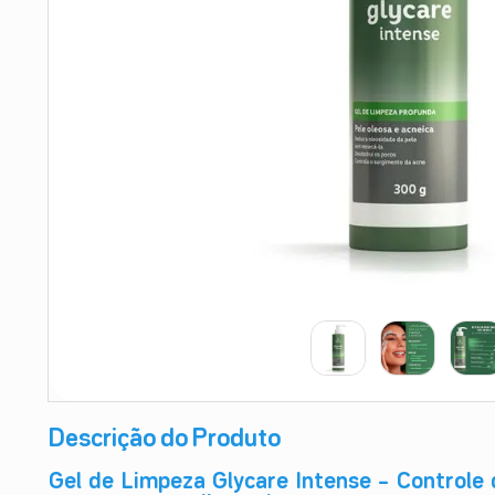
9
º
teste gravidez
10
º
esmalte
Descrição do Produto
Gel de Limpeza Glycare Intense – Controle