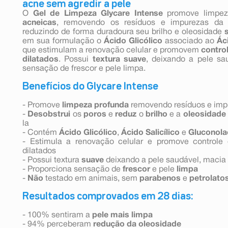
acne sem agredir a pele
O
Gel de Limpeza
Glycare Intense
promove limpez
acneicas
, removendo os resíduos e impurezas da 
reduzindo de forma duradoura seu brilho e oleosidade
em sua formulação o
Ácido Glicólico
associado ao
Áci
que estimulam a renovação celular e promovem
contro
dilatados
. Possui
textura suave
, deixando a pele sa
sensação de frescor e pele limpa.
Benefícios do Glycare Intense
- Promove
limpeza profunda
removendo resíduos e imp
-
Desobstrui
os
poros
e
reduz
o
brilho
e a
oleosidade
la
- Contém
Ácido Glicólico
,
Ácido Salicílico
e
Gluconola
- Estimula a renovação celular e promove controle 
dilatados
- Possui textura
suave
deixando a pele saudável, macia
- Proporciona sensação de
frescor
e pele
limpa
-
Não
testado em animais, sem
parabenos
e
petrolato
Resultados comprovados em 28 dias:
- 100% sentiram a
pele mais limpa
- 94% perceberam
redução da oleosidade