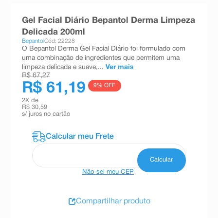
8
º
absorvente
Gel Facial Diário Bepantol Derma Limpeza
9
º
teste gravidez
Delicada 200ml
Bepantol
Cód: 22228
10
º
esmalte
O Bepantol Derma Gel Facial Diário foi formulado com
uma combinação de ingredientes que permitem uma
limpeza delicada e suave,...
Ver mais
R$ 67,27
R$ 61,19
9
% OFF
2
X de
R$ 30,59
s/ juros no cartão
Não sei meu CEP
Compartilhar produto