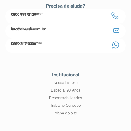
Precisa de ajuda?
Atendimento ao cliente
0800 771 2120
Entre em contato
sac@drogal.com.br
Compre pelo telefone
0800 347 0000
Institucional
Nossa história
Especial 90 Anos
Responsabilidades
Trabalhe Conosco
Mapa do site