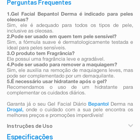
Perguntas Frequentes
1.Gel Facial Bepantol Derma é indicado para peles
oleosas?
Sim, ele é adequado para todos os tipos de pele,
inclusive as oleosas.
2.Pode ser usado em quem tem pele sensível?
Sim, a fórmula suave é dermatologicamente testada e
ideal para peles sensíveis.
3.O produto tem Fragrância?
Ele possui uma fragrância leve e agradável.
4.Pode ser usado para remover a maquiagem?
Sim, ele auxilia na remoção de maquiagens leves, mas
pode ser complementado por um demaquilante.
5.É necessário usar hidratante após o gel?
Recomendamos o uso de um hidratante para
complementar os cuidados diários.
Garanta já o seu Gel Facial Diário
Bepantol
Derma na
Drogal,
onde o cuidado com a sua pele encontra os
melhores preços e promoções imperdíveis!
Instruções de Uso
Especificações
Aplique uma quantidade suficiente do gel nas mãos