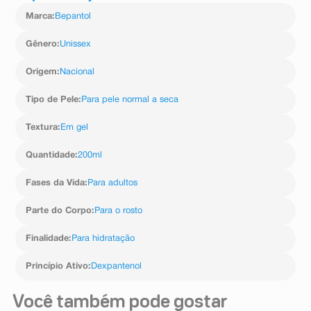
úmidas.
Marca
:
Bepantol
Massageie suavemente o produto no rosto, evitando a
área dos olhos.
Enxágue bem com água corrente.
Gênero
:
Unissex
Use pela manhã e à noite para uma pele limpa e
saudável.
Origem
:
Nacional
Tipo de Pele
:
Para pele normal a seca
Textura
:
Em gel
Quantidade
:
200ml
Fases da Vida
:
Para adultos
Parte do Corpo
:
Para o rosto
Finalidade
:
Para hidratação
Princípio Ativo
:
Dexpantenol
Você também pode gostar