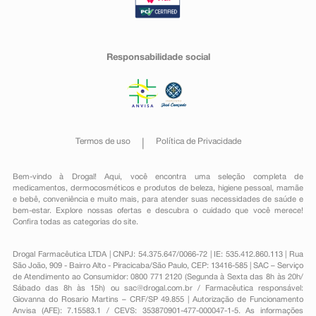
Responsabilidade social
Termos de uso
Política de Privacidade
Bem-vindo à Drogal! Aqui, você encontra uma seleção completa de
medicamentos
,
dermocosméticos e produtos de beleza
,
higiene pessoal
,
mamãe
e bebê
,
conveniência
e muito mais, para atender suas necessidades de saúde e
bem-estar. Explore nossas ofertas e descubra o cuidado que você merece!
Confira todas as categorias do site.
Drogal Farmacêutica LTDA | CNPJ: 54.375.647/0066-72 | IE: 535.412.860.113 | Rua
São João, 909 - Bairro Alto - Piracicaba/São Paulo, CEP: 13416-585 | SAC – Serviço
de Atendimento ao Consumidor: 0800 771 2120 (Segunda à Sexta das 8h às 20h/
Sábado das 8h às 15h) ou
sac@drogal.com.br
/ Farmacêutica responsável:
Giovanna do Rosario Martins – CRF/SP 49.855 | Autorização de Funcionamento
Anvisa (AFE): 7.15583.1 / CEVS: 353870901-477-000047-1-5. As informações