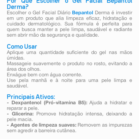
Por Que Escolher o Gel Facial Bepantol
Derma?
Escolher o Gel Facial Diário
Bepantol
Derma é investir
em um produto que alia limpeza eficaz, hidratação e
cuidado dermatológico. Sua fórmula é perfeita para
quem busca manter a pele limpa, saudável e radiante
sem abrir mão da segurança e qualidade.
Como Usar
Aplique uma quantidade suficiente do gel nas mãos
úmidas.
Massageie suavemente o produto no rosto, evitando a
área dos olhos.
Enxágue bem com água corrente.
Use pela manhã e à noite para uma pele limpa e
saudável.
Principais Ativos:
- Dexpantenol (Pró-vitamina B5):
Ajuda a hidratar e
reparar a pele.
- Glicerina:
Promove hidratação intensa, deixando a
pele macia.
- Agentes de limpeza suaves:
Removem as impurezas
sem agredir a barreira cutânea.