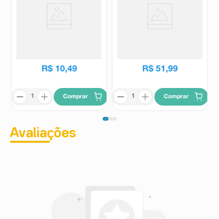
Fluido Matizador Violeta
Sérum Leave-in Pantene Força
Farmax 30ml
e Nutrição Pro-V 95ml
Farmax
Pantene
R$
10
,
49
R$
51
,
99
Comprar
Comprar
Avaliações