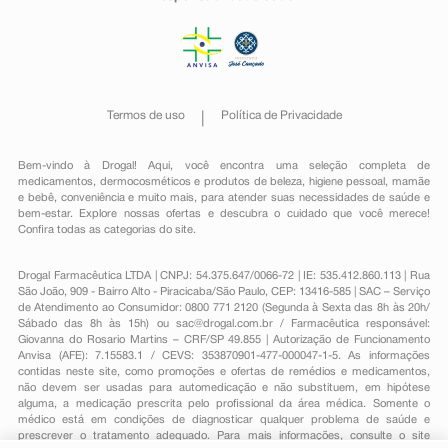
Termos de uso
Política de Privacidade
Bem-vindo à Drogal! Aqui, você encontra uma seleção completa de
medicamentos
,
dermocosméticos e produtos de beleza
,
higiene pessoal
,
mamãe
e bebê
,
conveniência
e muito mais, para atender suas necessidades de saúde e
bem-estar. Explore nossas ofertas e descubra o cuidado que você merece!
Confira todas as categorias do site.
Drogal Farmacêutica LTDA | CNPJ: 54.375.647/0066-72 | IE: 535.412.860.113 | Rua
São João, 909 - Bairro Alto - Piracicaba/São Paulo, CEP: 13416-585 | SAC – Serviço
de Atendimento ao Consumidor: 0800 771 2120 (Segunda à Sexta das 8h às 20h/
Sábado das 8h às 15h) ou
sac@drogal.com.br
/ Farmacêutica responsável:
Giovanna do Rosario Martins – CRF/SP 49.855 | Autorização de Funcionamento
Anvisa (AFE): 7.15583.1 / CEVS: 353870901-477-000047-1-5. As informações
contidas neste site, como promoções e ofertas de remédios e medicamentos,
não devem ser usadas para automedicação e não substituem, em hipótese
alguma, a medicação prescrita pelo profissional da área médica. Somente o
médico está em condições de diagnosticar qualquer problema de saúde e
prescrever o tratamento adequado. Para mais informações, consulte o site