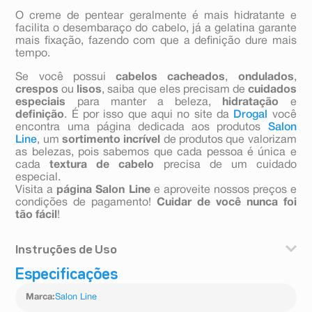
O creme de pentear geralmente é mais hidratante e
facilita o desembaraço do cabelo, já a gelatina garante
mais fixação, fazendo com que a definição dure mais
tempo.
Se você possui
cabelos cacheados
,
ondulados
,
crespos
ou
lisos
, saiba que eles precisam de
cuidados
especiais
para manter a beleza,
hidratação
e
definição
. É por isso que aqui no site da
Drogal
você
encontra uma página dedicada aos produtos
Salon
Line
, um
sortimento incrível
de produtos que valorizam
as belezas, pois sabemos que cada pessoa é única e
cada
textura de cabelo
precisa de um cuidado
especial.
Visita a
página Salon Line
e aproveite nossos preços e
condições de pagamento!
Cuidar de você nunca foi
tão fácil
!
Instruções de Uso
Especificações
Com os cabelos limpos e úmidos, aplique a Gelatina
Salon Line mecha a mecha, uniformemente, no
Marca
:
Salon Line
comprimento e pontas. Desembarace os fios com um
pente de dentes largos e, em seguida, amasse-os