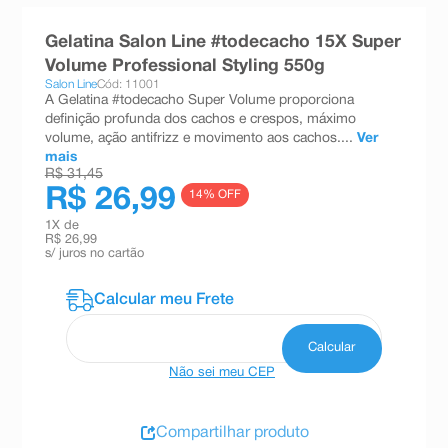
8
º
absorvente
Gelatina Salon Line #todecacho 15X Super
9
º
teste gravidez
Volume Professional Styling 550g
Salon Line
Cód: 11001
10
º
esmalte
A Gelatina #todecacho Super Volume proporciona
definição profunda dos cachos e crespos, máximo
volume, ação antifrizz e movimento aos cachos....
Ver
mais
R$ 31,45
R$ 26,99
14
% OFF
1
X de
R$ 26,99
s/ juros no cartão
Não sei meu CEP
Compartilhar produto