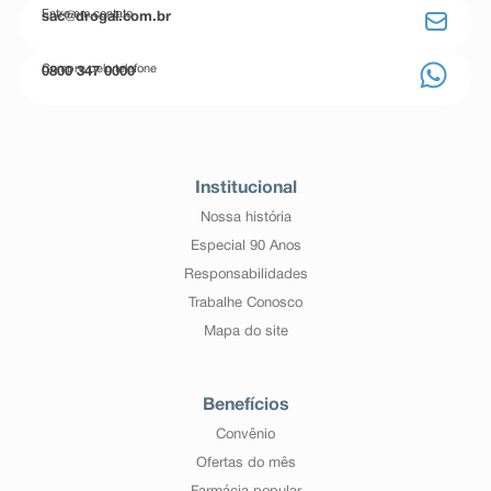
Entre em contato
sac@drogal.com.br
Compre pelo telefone
0800 347 0000
Institucional
Nossa história
Especial 90 Anos
Responsabilidades
Trabalhe Conosco
Mapa do site
Benefícios
Convênio
Ofertas do mês