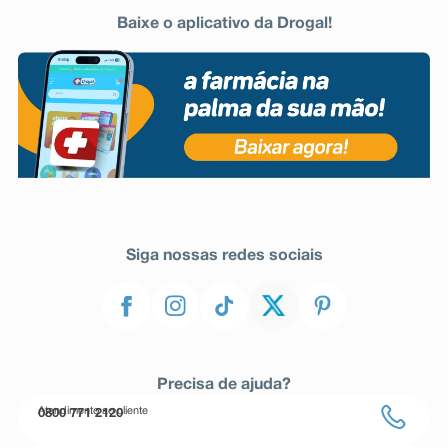
Baixe o aplicativo da Drogal!
Siga nossas redes sociais
Precisa de ajuda?
Atendimento ao cliente
0800 771 2120