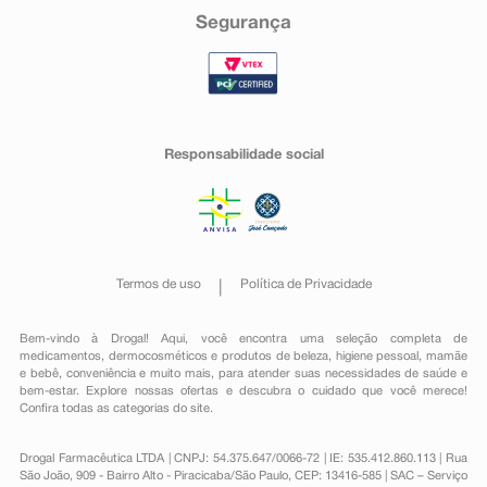
Segurança
Responsabilidade social
Termos de uso
Política de Privacidade
Bem-vindo à Drogal! Aqui, você encontra uma seleção completa de
medicamentos
,
dermocosméticos e produtos de beleza
,
higiene pessoal
,
mamãe
e bebê
,
conveniência
e muito mais, para atender suas necessidades de saúde e
bem-estar. Explore nossas ofertas e descubra o cuidado que você merece!
Confira todas as categorias do site.
Drogal Farmacêutica LTDA | CNPJ: 54.375.647/0066-72 | IE: 535.412.860.113 | Rua
São João, 909 - Bairro Alto - Piracicaba/São Paulo, CEP: 13416-585 | SAC – Serviço