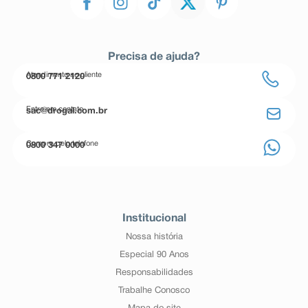
Precisa de ajuda?
Atendimento ao cliente
0800 771 2120
Entre em contato
sac@drogal.com.br
Compre pelo telefone
0800 347 0000
Institucional
Nossa história
Especial 90 Anos
Responsabilidades
Trabalhe Conosco