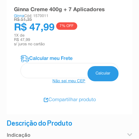
8
º
teste gravidez
Ginna Creme 400g + 7 Aplicadores
Ginna
Cód: 1570011
9
º
absorvente
R$ 51,35
R$ 47,99
7
% OFF
10
º
shampoo
1
X de
R$ 47,99
s/ juros no cartão
Não sei meu CEP
Compartilhar produto
Descrição do Produto
Indicação