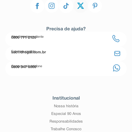
Precisa de ajuda?
Atendimento ao cliente
0800 771 2120
Entre em contato
sac@drogal.com.br
Compre pelo telefone
0800 347 0000
Institucional
Nossa história
Especial 90 Anos
Responsabilidades
Trabalhe Conosco