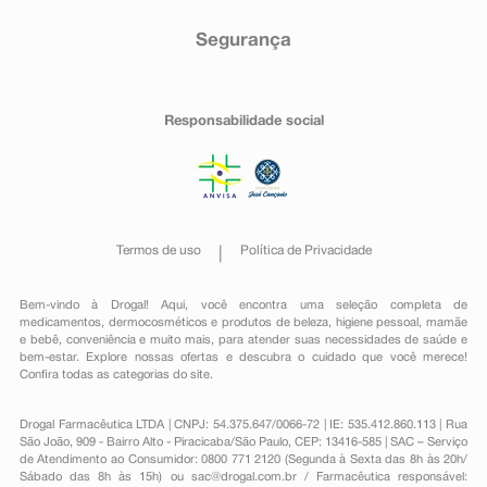
Segurança
Responsabilidade social
Termos de uso
Política de Privacidade
Bem-vindo à Drogal! Aqui, você encontra uma seleção completa de
medicamentos
,
dermocosméticos e produtos de beleza
,
higiene pessoal
,
mamãe
e bebê
,
conveniência
e muito mais, para atender suas necessidades de saúde e
bem-estar. Explore nossas ofertas e descubra o cuidado que você merece!
Confira todas as categorias do site.
Drogal Farmacêutica LTDA | CNPJ: 54.375.647/0066-72 | IE: 535.412.860.113 | Rua
São João, 909 - Bairro Alto - Piracicaba/São Paulo, CEP: 13416-585 | SAC – Serviço
de Atendimento ao Consumidor: 0800 771 2120 (Segunda à Sexta das 8h às 20h/
Sábado das 8h às 15h) ou
sac@drogal.com.br
/ Farmacêutica responsável: