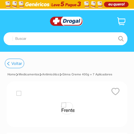
Buscar
TERMOS MAIS BUSCADOS
Voltar
1
º
fralda
Medicamentos
Antimicótico
Ginna Creme 400g + 7 Aplicadores
2
º
dipirona
3
º
lenço umedecido
4
º
tadalafila
5
º
minoxidil
6
º
desodorante
7
º
esmalte