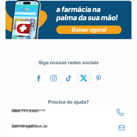
Siga nossas redes sociais
Precisa de ajuda?
Atendimento ao cliente
0800 771 2120
Entre em contato
sac@drogal.com.br