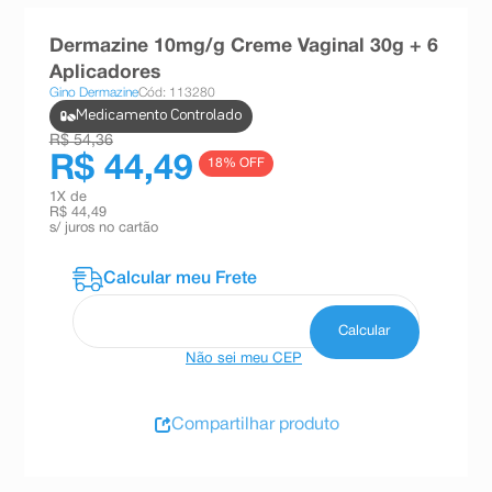
8
º
absorvente
Dermazine 10mg/g Creme Vaginal 30g + 6
9
º
teste gravidez
Aplicadores
Gino Dermazine
Cód: 113280
10
º
esmalte
Medicamento Controlado
R$ 54,36
R$ 44,49
18
% OFF
1
X de
R$ 44,49
s/ juros no cartão
Não sei meu CEP
Compartilhar produto