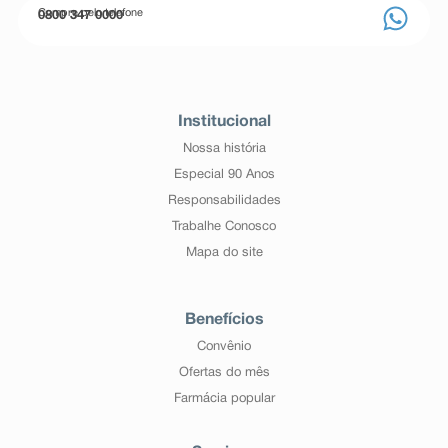
Compre pelo telefone
0800 347 0000
Institucional
Nossa história
Especial 90 Anos
Responsabilidades
Trabalhe Conosco
Mapa do site
Benefícios
Convênio
Ofertas do mês
Farmácia popular