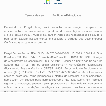
Termos de uso
Política de Privacidade
Bem-vindo à Drogal! Aqui, você encontra uma seleção completa de
medicamentos
,
dermocosméticos e produtos de beleza
,
higiene pessoal
,
mamãe
e bebê
,
conveniência
e muito mais, para atender suas necessidades de saúde e
bem-estar. Explore nossas ofertas e descubra o cuidado que você merece!
Confira todas as categorias do site.
Drogal Farmacêutica LTDA | CNPJ: 54.375.647/0066-72 | IE: 535.412.860.113 | Rua
São João, 909 - Bairro Alto - Piracicaba/São Paulo, CEP: 13416-585 | SAC – Serviço
de Atendimento ao Consumidor: 0800 771 2120 (Segunda à Sexta das 8h às 20h/
Sábado das 8h às 15h) ou
sac@drogal.com.br
/ Farmacêutica responsável:
Giovanna do Rosario Martins – CRF/SP 49.855 | Autorização de Funcionamento
Anvisa (AFE): 7.15583.1 / CEVS: 353870901-477-000047-1-5. As informações
contidas neste site, como promoções e ofertas de remédios e medicamentos,
não devem ser usadas para automedicação e não substituem, em hipótese
alguma, a medicação prescrita pelo profissional da área médica. Somente o
médico está em condições de diagnosticar qualquer problema de saúde e
prescrever o tratamento adequado. Para mais informações, consulte o site
Anvisa. As fotos contidas em nosso site são meramente ilustrativas. Promoções e
preços são válidos apenas para compras on-line, caso haja disponibilidade e
R$ 54,36
estão sujeitos a alterações no decorrer do dia. Todos os direitos reservados.