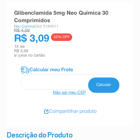
8
º
teste gravidez
Glibenclamida 5mg Neo Química 30
9
º
esmalte
Comprimidos
Neo Química
Cód: 2194511
10
º
absorvente
R$ 4,59
R$ 3,09
33
% OFF
1
X de
R$ 3,09
s/ juros no cartão
Não sei meu CEP
Compartilhar produto
Descrição do Produto