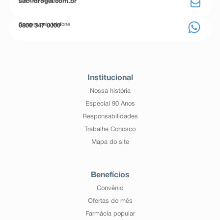
Entre em contato
sac@drogal.com.br
Compre pelo telefone
0800 347 0000
Institucional
Nossa história
Especial 90 Anos
Responsabilidades
Trabalhe Conosco
Mapa do site
Benefícios
Convênio
Ofertas do mês
Farmácia popular