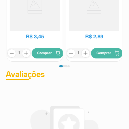
Bala Halls Sabor Cereja 28g
Doce de Leite Pingo de Ouro
Iceali Tradicional 20g
Halls
Iceali
R$
3
,
45
R$
2
,
89
Comprar
Comprar
Avaliações