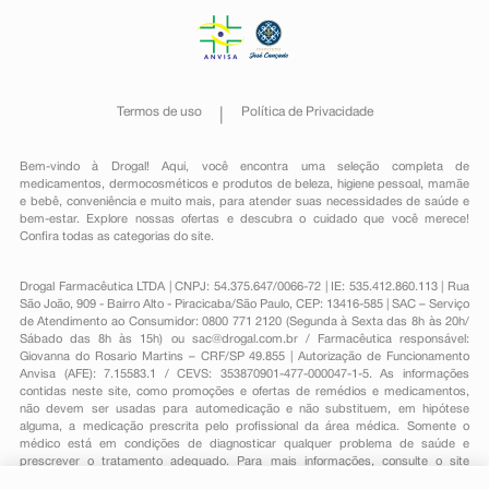
Termos de uso
Política de Privacidade
Bem-vindo à Drogal! Aqui, você encontra uma seleção completa de
medicamentos
,
dermocosméticos e produtos de beleza
,
higiene pessoal
,
mamãe
e bebê
,
conveniência
e muito mais, para atender suas necessidades de saúde e
bem-estar. Explore nossas ofertas e descubra o cuidado que você merece!
Confira todas as categorias do site.
Drogal Farmacêutica LTDA | CNPJ: 54.375.647/0066-72 | IE: 535.412.860.113 | Rua
São João, 909 - Bairro Alto - Piracicaba/São Paulo, CEP: 13416-585 | SAC – Serviço
de Atendimento ao Consumidor: 0800 771 2120 (Segunda à Sexta das 8h às 20h/
Sábado das 8h às 15h) ou
sac@drogal.com.br
/ Farmacêutica responsável:
Giovanna do Rosario Martins – CRF/SP 49.855 | Autorização de Funcionamento
Anvisa (AFE): 7.15583.1 / CEVS: 353870901-477-000047-1-5. As informações
contidas neste site, como promoções e ofertas de remédios e medicamentos,
não devem ser usadas para automedicação e não substituem, em hipótese
alguma, a medicação prescrita pelo profissional da área médica. Somente o
médico está em condições de diagnosticar qualquer problema de saúde e
prescrever o tratamento adequado. Para mais informações, consulte o site
Anvisa. As fotos contidas em nosso site são meramente ilustrativas. Promoções e