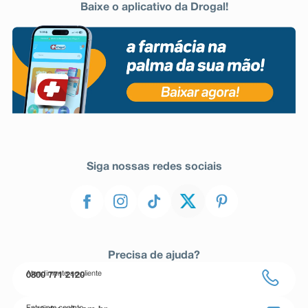
Baixe o aplicativo da Drogal!
Siga nossas redes sociais
Precisa de ajuda?
Atendimento ao cliente
0800 771 2120