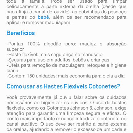
toda a família. Pode ser usado para limpar
delicadamente a parte externa da orelha (desde que
não atinja o canal do ouvido), as dobrinhas do pescoço
e pernas do
bebê
, além de ser recomendado para
aplicar e remover maquiagem.
Benefícios
-Pontas 100% algodão puro: maciez e absorção
superior
-Haste flexível: mais segurança no manuseio
-Seguras para uso em adultos, bebês e crianças
-Úteis para remoção de maquiagem, retoques e higiene
diária
-Contém 150 unidades: mais economia para o dia a dia
Como usar as Hastes Flexíveis Cotonetes?
Você provavelmente já ouviu falar sobre os cuidados
necessários ao higienizar os ouvidos. O uso de hastes
flexíveis, como os Cotonetes Johnson & Johnson, exige
atenção para garantir uma limpeza segura e eficaz. O
ponto mais importante é: nunca introduza o cotonete no
canal auditivo. O uso deve ser restrito à parte externa
da orelha, ajudando a remover o excesso de umidade e