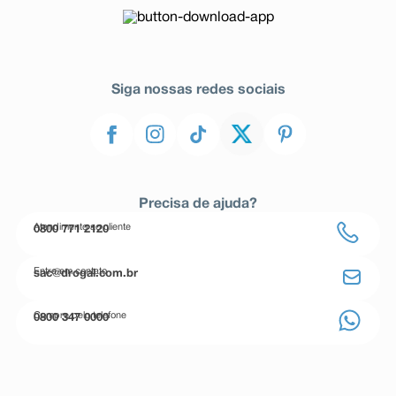
Siga nossas redes sociais
Precisa de ajuda?
Atendimento ao cliente
0800 771 2120
Entre em contato
sac@drogal.com.br
Compre pelo telefone
0800 347 0000