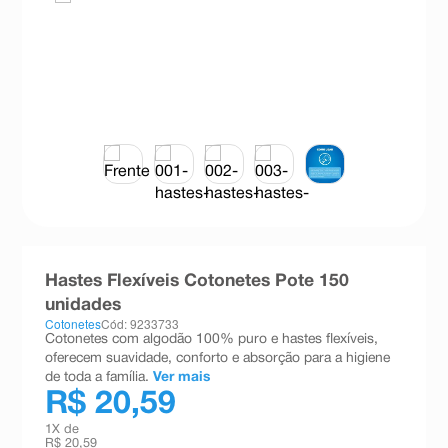
8
º
esmalte
9
º
absorvente
10
º
shampoo
Hastes Flexíveis Cotonetes Pote 150
unidades
Cotonetes
Cód: 9233733
Cotonetes com algodão 100% puro e hastes flexíveis,
oferecem suavidade, conforto e absorção para a higiene
de toda a família.
Ver mais
R$ 20,59
1
X de
R$ 20,59