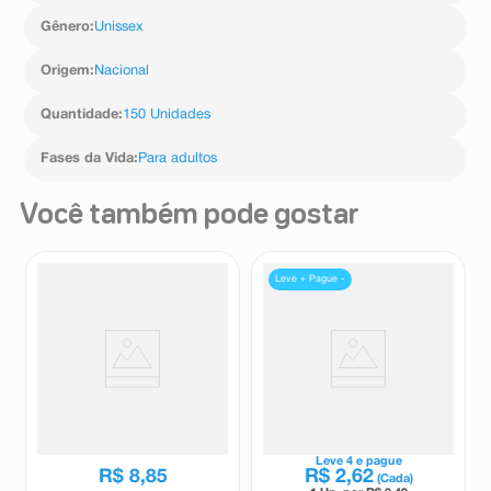
Gênero
:
Unissex
Origem
:
Nacional
Quantidade
:
150 Unidades
Fases da Vida
:
Para adultos
Você também pode gostar
Leve + Pague -
Hastes Flexíveis Cotonetes 75
Hastes Flexíveis Triane
unidades
Antigerme 75 Unidades
Cotonetes
Triane
Leve
4
e pague
R$
8
,
85
R$
2
,
62
(Cada)