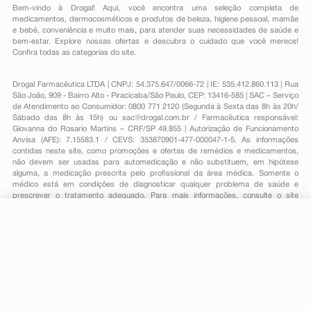
Bem-vindo à Drogal! Aqui, você encontra uma seleção completa de
medicamentos
,
dermocosméticos e produtos de beleza
,
higiene pessoal
,
mamãe
e bebê
,
conveniência
e muito mais, para atender suas necessidades de saúde e
bem-estar. Explore nossas ofertas e descubra o cuidado que você merece!
Confira todas as categorias do site.
Drogal Farmacêutica LTDA | CNPJ: 54.375.647/0066-72 | IE: 535.412.860.113 | Rua
São João, 909 - Bairro Alto - Piracicaba/São Paulo, CEP: 13416-585 | SAC – Serviço
de Atendimento ao Consumidor: 0800 771 2120 (Segunda à Sexta das 8h às 20h/
Sábado das 8h às 15h) ou
sac@drogal.com.br
/ Farmacêutica responsável:
Giovanna do Rosario Martins – CRF/SP 49.855 | Autorização de Funcionamento
Anvisa (AFE): 7.15583.1 / CEVS: 353870901-477-000047-1-5. As informações
contidas neste site, como promoções e ofertas de remédios e medicamentos,
não devem ser usadas para automedicação e não substituem, em hipótese
alguma, a medicação prescrita pelo profissional da área médica. Somente o
médico está em condições de diagnosticar qualquer problema de saúde e
prescrever o tratamento adequado. Para mais informações, consulte o site
Anvisa. As fotos contidas em nosso site são meramente ilustrativas. Promoções e
preços são válidos apenas para compras on-line, caso haja disponibilidade e
estão sujeitos a alterações no decorrer do dia. Todos os direitos reservados.
R$ 20,59
-
+
Comprar
Em
1
x
R$ 20,59
Powered by