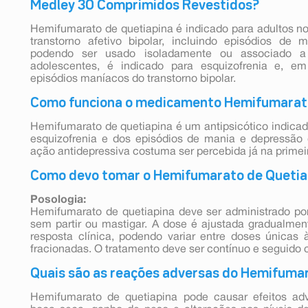
Medley 30 Comprimidos Revestidos?
Hemifumarato de quetiapina é indicado para adultos no
transtorno afetivo bipolar, incluindo episódios de
podendo ser usado isoladamente ou associado a
adolescentes, é indicado para esquizofrenia e, em
episódios maníacos do transtorno bipolar.
Como funciona o medicamento Hemifumarat
Hemifumarato de quetiapina é um antipsicótico indicad
esquizofrenia e dos episódios de mania e depressão d
ação antidepressiva costuma ser percebida já na prime
Como devo tomar o Hemifumarato de Queti
Posologia:
Hemifumarato de quetiapina deve ser administrado por
sem partir ou mastigar. A dose é ajustada gradualmen
resposta clínica, podendo variar entre doses únicas 
fracionadas. O tratamento deve ser contínuo e seguido
Quais são as reações adversas do Hemifuma
Hemifumarato de quetiapina pode causar efeitos adv