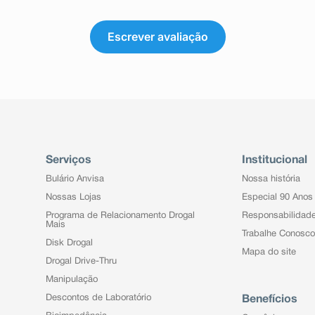
o relatadas voluntariamente por
e hemifumarato de quetiapina,
el estimar com segurança a sua
 50 mg até atingir a dose eficaz,
exposição ao medicamento.
Escrever avaliação
es mais jovens.
mercado, que foram temporalmente
os horários, as doses e a duração
ção anafilática, cardiomiopatia,
hecimento do seu médico.
istêmicos (HID), hiponatremia,
ógrada, rabdomiólise, síndrome de
DH), síndrome de Stevens-Johnson
êutico o aparecimento de reações
ambém à empresa através do seu
Serviços
Institucional
Bulário Anvisa
Nossa história
Nossas Lojas
Especial 90 Anos
Programa de Relacionamento Drogal
Responsabilidad
Mais
Trabalhe Conosco
Disk Drogal
Mapa do site
Drogal Drive-Thru
Manipulação
Descontos de Laboratório
Benefícios