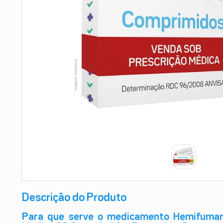
9
º
esmalte
10
º
absorvente
Descrição do Produto
Para que serve o medicamento Hemifuma