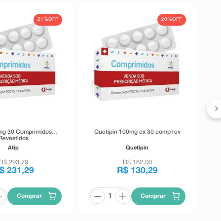
21%
OFF
20%
OFF
mg 30 Comprimidos
Quetipin 100mg cx 30 comp rev
Revestidos
Atip
Quetipin
R$
293
,
79
R$
162
,
00
$
231
,
29
R$
130
,
29
Comprar
Comprar