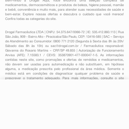
Bem-vindo à Drogal! Aqui, você encontra uma seleção completa de
medicamentos
,
dermocosméticos e produtos de beleza
,
higiene pessoal
,
mamãe
e bebê
,
conveniência
e muito mais, para atender suas necessidades de saúde e
bem-estar. Explore nossas ofertas e descubra o cuidado que você merece!
Confira todas as categorias do site.
Drogal Farmacêutica LTDA | CNPJ: 54.375.647/0066-72 | IE: 535.412.860.113 | Rua
São João, 909 - Bairro Alto - Piracicaba/São Paulo, CEP: 13416-585 | SAC – Serviço
de Atendimento ao Consumidor: 0800 771 2120 (Segunda à Sexta das 8h às 20h/
Sábado das 8h às 15h) ou
sac@drogal.com.br
/ Farmacêutica responsável:
Giovanna do Rosario Martins – CRF/SP 49.855 | Autorização de Funcionamento
Anvisa (AFE): 7.15583.1 / CEVS: 353870901-477-000047-1-5. As informações
contidas neste site, como promoções e ofertas de remédios e medicamentos,
não devem ser usadas para automedicação e não substituem, em hipótese
alguma, a medicação prescrita pelo profissional da área médica. Somente o
médico está em condições de diagnosticar qualquer problema de saúde e
prescrever o tratamento adequado. Para mais informações, consulte o site
Anvisa. As fotos contidas em nosso site são meramente ilustrativas. Promoções e
preços são válidos apenas para compras on-line, caso haja disponibilidade e
R$ 32,02
estão sujeitos a alterações no decorrer do dia. Todos os direitos reservados.
-
+
R$ 14,09
Comprar
Em
1
x
R$ 14,09
Powered by