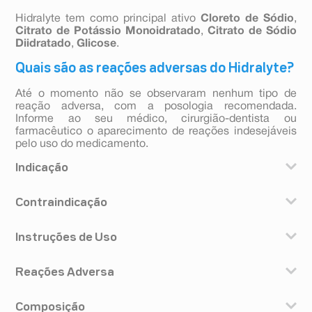
Hidralyte tem como principal ativo
Cloreto de Sódio
,
Citrato de Potássio Monoidratado
,
Citrato de Sódio
Diidratado
,
Glicose
.
Quais são as reações adversas do Hidralyte?
Até o momento não se observaram nenhum tipo de
reação adversa, com a posologia recomendada.
Informe ao seu médico, cirurgião-dentista ou
farmacêutico o aparecimento de reações indesejáveis
pelo uso do medicamento.
Indicação
HIDRALYTE é destinado à prevenção da desidratação
Contraindicação
ou para manutenção da hidratação (após a fase de
reidratação), em quadros de doença diarréica aguda, de
Este medicamento é contraindicado para uso por
qualquer etiologia, tanto em crianças quanto em
Instruções de Uso
pacientes com íleo paralítico, obstrução ou perturbação
adultos.
intestinal e vômitos incoercíveis. Este medicamento
HIDRALYTE deve ser oferecido com frequência ao
deve ser utilizado com cautela em pacientes com
Reações Adversa
paciente, alterando com outros líquidos (leite, sucos,
função renal diminuída, devido à presença do potássio
chás, água, sopas). Para crianças até 2 anos de idade,
na fórmula do produto.
Até o momento não se observaram nenhum tipo de
deve-se administrar entre 50 e 100mL do medicamento
Composição
reação adversa, com a posologia recomendada. A
após as evacuações e também entre cada episódio.