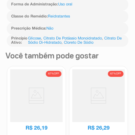
Forma de Administração
:
Uso oral
Classe do Remédio
:
Reidratantes
Prescrição Médica
:
Não
Princípio
Glicose
,
Citrato De Potássio Monoidratado
,
Citrato De
Ativo
:
Sódio Di-Hidratado
,
Cloreto De Sódio
Você também pode gostar
67%
OFF
67%
OFF
Hidraplex Pó Natulab Sabor
Hidraplex Pó Natulab 4
Laranja 4 Envelopes de 27,9g
Envelopes de 27,9g
Hidraplex
Hidraplex
R$
79
,
74
R$
79
,
74
R$
26
,
19
R$
26
,
29