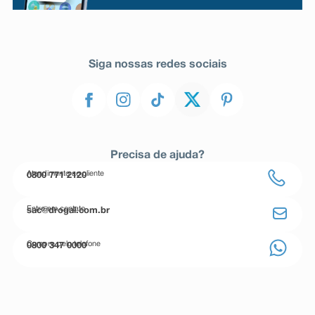
Siga nossas redes sociais
Precisa de ajuda?
Atendimento ao cliente
0800 771 2120
Entre em contato
sac@drogal.com.br
Compre pelo telefone
0800 347 0000