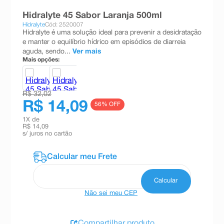
8
º
esmalte
Hidralyte 45 Sabor Laranja 500ml
Hidralyte
Cód: 2520007
9
º
absorvente
Hidralyte é uma solução ideal para prevenir a desidratação
e manter o equilíbrio hídrico em episódios de diarreia
10
º
shampoo
aguda, sendo...
Ver mais
Mais opções:
R$ 32,02
R$ 14,09
56
% OFF
1
X de
R$ 14,09
s/ juros no cartão
Não sei meu CEP
Compartilhar produto