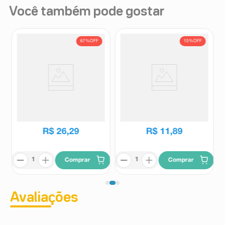
Você também pode gostar
67%
OFF
15%
OFF
Hidraplex Pó Natulab 4
Suplemento Alimentar Engov
Envelopes de 27,9g
After Pink Lemonade 250ml
Hidraplex
Engov
R$
79
,
74
R$
14
,
04
R$
26
,
29
R$
11
,
89
Comprar
Comprar
Avaliações