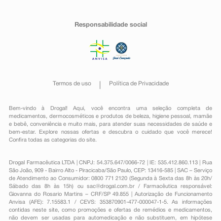
Responsabilidade social
Termos de uso
Política de Privacidade
Bem-vindo à Drogal! Aqui, você encontra uma seleção completa de
medicamentos
,
dermocosméticos e produtos de beleza
,
higiene pessoal
,
mamãe
e bebê
,
conveniência
e muito mais, para atender suas necessidades de saúde e
bem-estar. Explore nossas ofertas e descubra o cuidado que você merece!
Confira todas as categorias do site.
Drogal Farmacêutica LTDA | CNPJ: 54.375.647/0066-72 | IE: 535.412.860.113 | Rua
São João, 909 - Bairro Alto - Piracicaba/São Paulo, CEP: 13416-585 | SAC – Serviço
de Atendimento ao Consumidor: 0800 771 2120 (Segunda à Sexta das 8h às 20h/
Sábado das 8h às 15h) ou
sac@drogal.com.br
/ Farmacêutica responsável:
Giovanna do Rosario Martins – CRF/SP 49.855 | Autorização de Funcionamento
Anvisa (AFE): 7.15583.1 / CEVS: 353870901-477-000047-1-5. As informações
contidas neste site, como promoções e ofertas de remédios e medicamentos,
não devem ser usadas para automedicação e não substituem, em hipótese