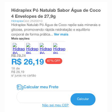
8
º
teste gravidez
Hidraplex Pó Natulab Sabor Água de Coco
9
º
absorvente
4 Envelopes de 27,9g
Hidraplex
Cód: 2520010
10
º
shampoo
Hidraplex Natulab Pó Água de Coco repõe sais minerais e
glicose, promovendo rápida reidratação e equilíbrio
corporal de forma prática...
Ver mais
Mais opções:
R$ 79,74
R$ 26,19
67
% OFF
1
X de
R$ 26,19
s/ juros no cartão
Não sei meu CEP