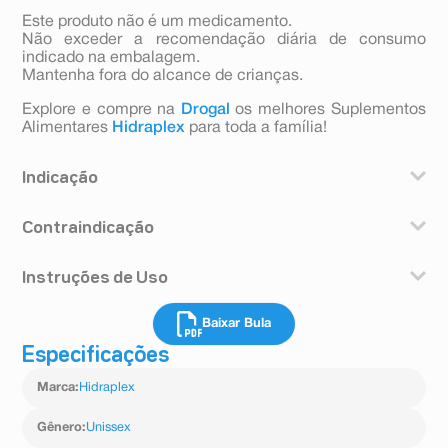
Este produto não é um medicamento.
Não exceder a recomendação diária de consumo
indicado na embalagem.
Mantenha fora do alcance de crianças.
Explore e compre na
Drogal
os melhores Suplementos
Alimentares
Hidraplex
para toda a família!
Indicação
Hidraplex Pó Natulab é indicado para reposição das
Contraindicação
perdas acumuladas de água e eletrólitos (reidratação),
ou para manutenção da hidratação (após a fase de
Contraindicado para pacientes com íleo paralítico,
reidratação), em caso de diarreia aguda.
Instruções de Uso
obstrução ou perfuração intestinal e nos vômitos
incoercíveis (não contidos). Não interagem com
Deve-se seguir atenção no preparo, usando a
alimentos e nem com outros fármacos. Não se observa
Baixar Bula
quantidade de água recomendada e, previamente
reação adversa com a
fervida. Após o
posologia recomendada.
Especificações
preparo da solução o que não for consumido em 24
horas deve ser desprezado.
Marca
:
Hidraplex
Gênero
:
Unissex