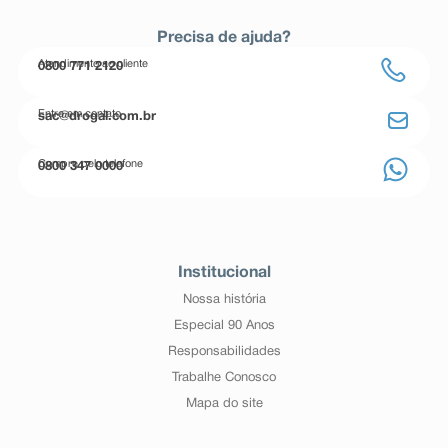
Precisa de ajuda?
Atendimento ao cliente
0800 771 2120
Entre em contato
sac@drogal.com.br
Compre pelo telefone
0800 347 0000
Institucional
Nossa história
Especial 90 Anos
Responsabilidades
Trabalhe Conosco
Mapa do site