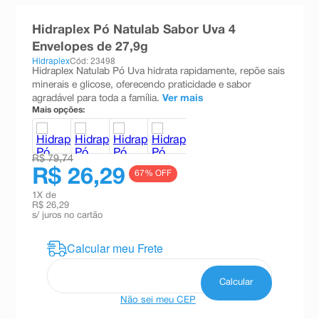
8
º
teste gravidez
Hidraplex Pó Natulab Sabor Uva 4
9
º
esmalte
Envelopes de 27,9g
Hidraplex
Cód: 23498
10
º
absorvente
Hidraplex Natulab Pó Uva hidrata rapidamente, repõe sais
minerais e glicose, oferecendo praticidade e sabor
agradável para toda a família.
Ver mais
Mais opções:
R$ 79,74
R$ 26,29
67
% OFF
1
X de
R$ 26,29
s/ juros no cartão
Não sei meu CEP