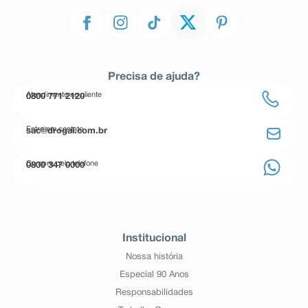
Precisa de ajuda?
Atendimento ao cliente
0800 771 2120
Entre em contato
sac@drogal.com.br
Compre pelo telefone
0800 347 0000
Institucional
Nossa história
Especial 90 Anos
Responsabilidades