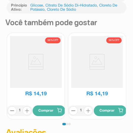
Princípio
Glicose
,
Citrato De Sódio Di-Hidratado
,
Cloreto De
Ativo
:
Potássio
,
Cloreto De Sódio
Você também pode gostar
56%
OFF
56%
OFF
Hidralyte 45 Sabor Uva 500ml
Hidralyte 45 Sabor Água de
Coco 500ml
Hidralyte
Hidralyte
R$
32
,
02
R$
32
,
02
R$
14
,
19
R$
14
,
19
Comprar
Comprar
Avaliações