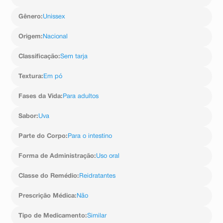
Composição por litro da solução preparada: sódio 90
mEq/L, potássio 20 mEq/L, cloreto 80 mEq/L, citrato 30
Gênero
:
Unissex
mEq/L e glicose 111
mmol/L
Origem
:
Nacional
Classificação
:
Sem tarja
Textura
:
Em pó
Fases da Vida
:
Para adultos
Sabor
:
Uva
Parte do Corpo
:
Para o intestino
Forma de Administração
:
Uso oral
Classe do Remédio
:
Reidratantes
Prescrição Médica
:
Não
Tipo de Medicamento
:
Similar