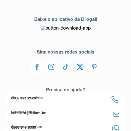
Baixe o aplicativo da Drogal!
Siga nossas redes sociais
Precisa de ajuda?
Atendimento ao cliente
0800 771 2120
Entre em contato
sac@drogal.com.br
Compre pelo telefone
0800 347 0000