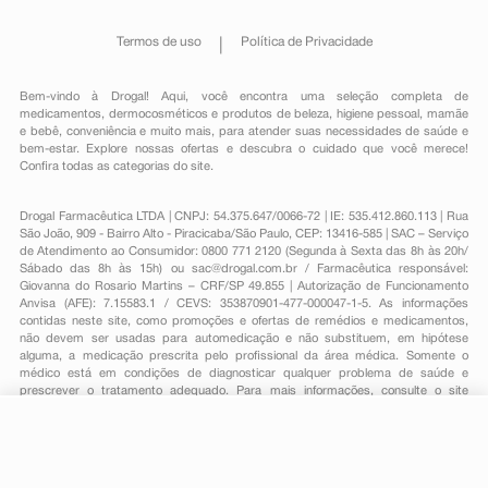
Termos de uso
Política de Privacidade
Bem-vindo à Drogal! Aqui, você encontra uma seleção completa de
medicamentos
,
dermocosméticos e produtos de beleza
,
higiene pessoal
,
mamãe
e bebê
,
conveniência
e muito mais, para atender suas necessidades de saúde e
bem-estar. Explore nossas ofertas e descubra o cuidado que você merece!
Confira todas as categorias do site.
Drogal Farmacêutica LTDA | CNPJ: 54.375.647/0066-72 | IE: 535.412.860.113 | Rua
São João, 909 - Bairro Alto - Piracicaba/São Paulo, CEP: 13416-585 | SAC – Serviço
de Atendimento ao Consumidor: 0800 771 2120 (Segunda à Sexta das 8h às 20h/
Sábado das 8h às 15h) ou
sac@drogal.com.br
/ Farmacêutica responsável:
Giovanna do Rosario Martins – CRF/SP 49.855 | Autorização de Funcionamento
Anvisa (AFE): 7.15583.1 / CEVS: 353870901-477-000047-1-5. As informações
contidas neste site, como promoções e ofertas de remédios e medicamentos,
não devem ser usadas para automedicação e não substituem, em hipótese
alguma, a medicação prescrita pelo profissional da área médica. Somente o
médico está em condições de diagnosticar qualquer problema de saúde e
prescrever o tratamento adequado. Para mais informações, consulte o site
Anvisa. As fotos contidas em nosso site são meramente ilustrativas. Promoções e
preços são válidos apenas para compras on-line, caso haja disponibilidade e
estão sujeitos a alterações no decorrer do dia. Todos os direitos reservados.
-
+
Comprar