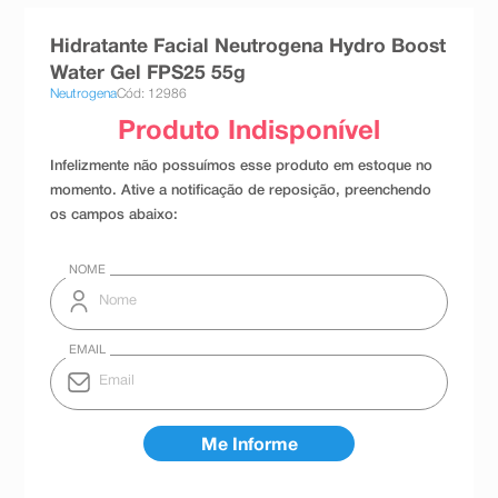
8
º
teste gravidez
Hidratante Facial Neutrogena Hydro Boost
9
º
absorvente
Water Gel FPS25 55g
Neutrogena
Cód: 12986
10
º
shampoo