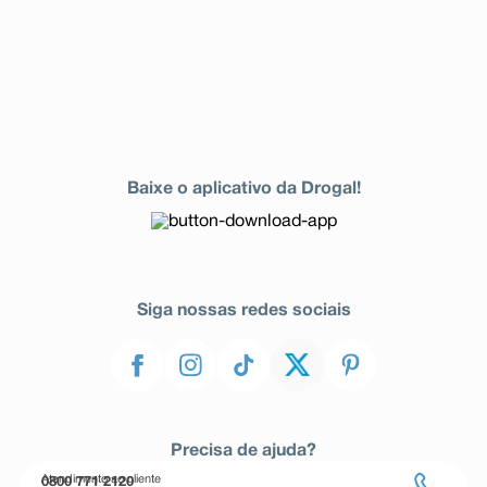
Baixe o aplicativo da Drogal!
Siga nossas redes sociais
Precisa de ajuda?
Atendimento ao cliente
0800 771 2120