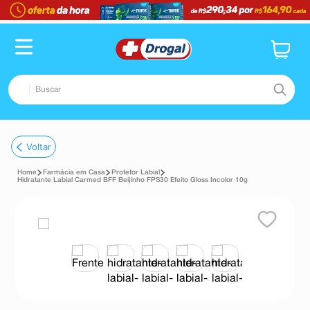
Buscar
TERMOS MAIS BUSCADOS
Voltar
1
º
fralda
Farmácia em Casa
Protetor Labial
2
º
dipirona
Hidratante Labial Carmed BFF Beijinho FPS30 Efeito Gloss Incolor 10g
3
º
lenço umedecido
4
º
tadalafila
5
º
minoxidil
6
º
desodorante
7
º
esmalte