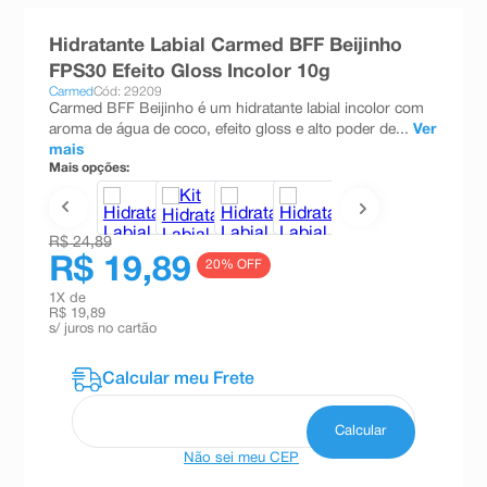
8
º
teste gravidez
Hidratante Labial Carmed BFF Beijinho
9
º
absorvente
FPS30 Efeito Gloss Incolor 10g
Carmed
Cód: 29209
10
º
shampoo
Carmed BFF Beijinho é um hidratante labial incolor com
aroma de água de coco, efeito gloss e alto poder de...
Ver
mais
Mais opções:
R$ 24,89
R$ 19,89
20
% OFF
1
X de
R$ 19,89
s/ juros no cartão
Não sei meu CEP