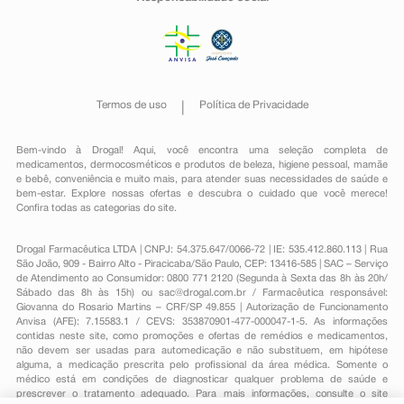
Termos de uso
Política de Privacidade
Bem-vindo à Drogal! Aqui, você encontra uma seleção completa de
medicamentos
,
dermocosméticos e produtos de beleza
,
higiene pessoal
,
mamãe
e bebê
,
conveniência
e muito mais, para atender suas necessidades de saúde e
bem-estar. Explore nossas ofertas e descubra o cuidado que você merece!
Confira todas as categorias do site.
Drogal Farmacêutica LTDA | CNPJ: 54.375.647/0066-72 | IE: 535.412.860.113 | Rua
São João, 909 - Bairro Alto - Piracicaba/São Paulo, CEP: 13416-585 | SAC – Serviço
de Atendimento ao Consumidor: 0800 771 2120 (Segunda à Sexta das 8h às 20h/
Sábado das 8h às 15h) ou
sac@drogal.com.br
/ Farmacêutica responsável:
Giovanna do Rosario Martins – CRF/SP 49.855 | Autorização de Funcionamento
Anvisa (AFE): 7.15583.1 / CEVS: 353870901-477-000047-1-5. As informações
contidas neste site, como promoções e ofertas de remédios e medicamentos,
não devem ser usadas para automedicação e não substituem, em hipótese
alguma, a medicação prescrita pelo profissional da área médica. Somente o
médico está em condições de diagnosticar qualquer problema de saúde e
prescrever o tratamento adequado. Para mais informações, consulte o site