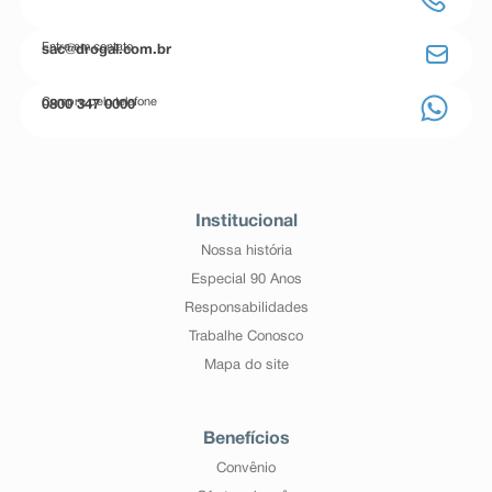
Entre em contato
sac@drogal.com.br
Compre pelo telefone
0800 347 0000
Institucional
Nossa história
Especial 90 Anos
Responsabilidades
Trabalhe Conosco
Mapa do site
Benefícios
Convênio