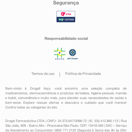
Segurança
Responsabilidade social
Termos de uso
Política de Privacidade
Bem-vindo à Drogal! Aqui, você encontra uma seleção completa de
medicamentos
,
dermocosméticos e produtos de beleza
,
higiene pessoal
,
mamãe
e bebê
,
conveniência
e muito mais, para atender suas necessidades de saúde e
bem-estar. Explore nossas ofertas e descubra o cuidado que você merece!
Confira todas as categorias do site.
Drogal Farmacêutica LTDA | CNPJ: 54.375.647/0066-72 | IE: 535.412.860.113 | Rua
São João, 909 - Bairro Alto - Piracicaba/São Paulo, CEP: 13416-585 | SAC – Serviço
de Atendimento ao Consumidor: 0800 771 2120 (Segunda à Sexta das 8h às 20h/