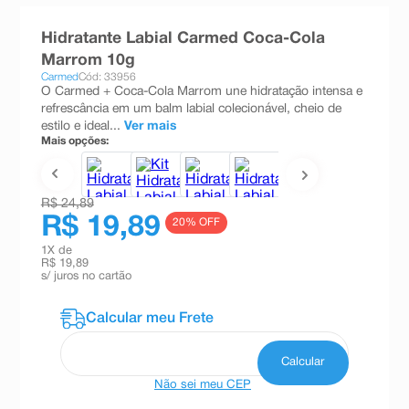
8
º
teste gravidez
Hidratante Labial Carmed Coca-Cola
9
º
esmalte
Marrom 10g
Carmed
Cód: 33956
10
º
absorvente
O Carmed + Coca-Cola Marrom une hidratação intensa e
refrescância em um balm labial colecionável, cheio de
estilo e ideal...
Ver mais
Mais opções:
R$ 24,89
R$ 19,89
20
% OFF
1
X de
R$ 19,89
s/ juros no cartão
Não sei meu CEP