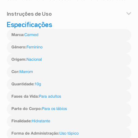
Instruções de Uso
Especificações
Aplique o balm sempre que precisar de hidratação.
Reaplique ao longo do dia para lábios macios,
Marca
:
Carmed
protegidos e refrescantes.
Gênero
:
Feminino
Origem
:
Nacional
Cor
:
Marrom
Quantidade
:
10g
Fases da Vida
:
Para adultos
Parte do Corpo
:
Para os lábios
Finalidade
:
Hidratante
Forma de Administração
:
Uso tópico