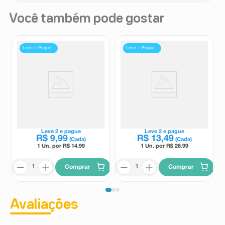
Você também pode gostar
Leve + Pague -
Leve + Pague -
Protetor Labial Sveda
Hidratante Labial Nivea Lip
Melancia 3,6g
Care Bridgerton Merengue
Rosé 4,8g
Sveda
Nivea
Leve
2
e pague
Leve
2
e pague
R$
9
,
99
R$
13
,
49
(Cada)
(Cada)
1 Un. por R$
14.99
1 Un. por R$
26.99
Comprar
Comprar
Avaliações