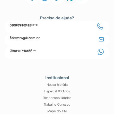
Precisa de ajuda?
Atendimento ao cliente
0800 771 2120
Entre em contato
sac@drogal.com.br
Compre pelo telefone
0800 347 0000
Institucional
Nossa história
Especial 90 Anos
Responsabilidades
Trabalhe Conosco
Mapa do site