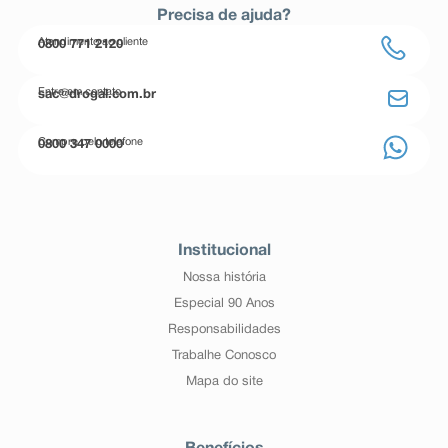
Precisa de ajuda?
Atendimento ao cliente
0800 771 2120
Entre em contato
sac@drogal.com.br
Compre pelo telefone
0800 347 0000
Institucional
Nossa história
Especial 90 Anos
Responsabilidades
Trabalhe Conosco
Mapa do site