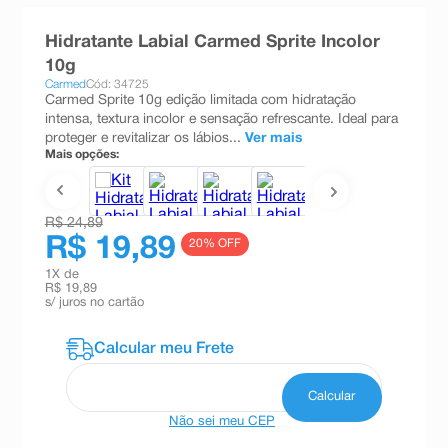
8
º
teste gravidez
Hidratante Labial Carmed Sprite Incolor
9
º
esmalte
10g
Carmed
Cód: 34725
10
º
absorvente
Carmed Sprite 10g edição limitada com hidratação
intensa, textura incolor e sensação refrescante. Ideal para
proteger e revitalizar os lábios...
Ver mais
Mais opções:
R$ 24,89
R$ 19,89
20
% OFF
1
X de
R$ 19,89
s/ juros no cartão
Não sei meu CEP