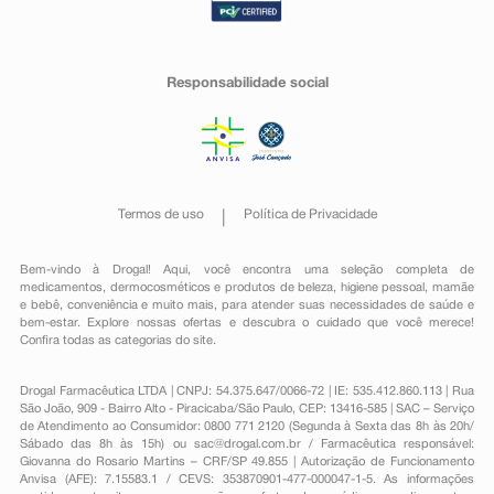
Responsabilidade social
Termos de uso
Política de Privacidade
Bem-vindo à Drogal! Aqui, você encontra uma seleção completa de
medicamentos
,
dermocosméticos e produtos de beleza
,
higiene pessoal
,
mamãe
e bebê
,
conveniência
e muito mais, para atender suas necessidades de saúde e
bem-estar. Explore nossas ofertas e descubra o cuidado que você merece!
Confira todas as categorias do site.
Drogal Farmacêutica LTDA | CNPJ: 54.375.647/0066-72 | IE: 535.412.860.113 | Rua
São João, 909 - Bairro Alto - Piracicaba/São Paulo, CEP: 13416-585 | SAC – Serviço
de Atendimento ao Consumidor: 0800 771 2120 (Segunda à Sexta das 8h às 20h/
Sábado das 8h às 15h) ou
sac@drogal.com.br
/ Farmacêutica responsável:
Giovanna do Rosario Martins – CRF/SP 49.855 | Autorização de Funcionamento
Anvisa (AFE): 7.15583.1 / CEVS: 353870901-477-000047-1-5. As informações