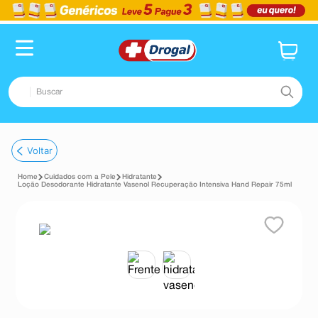
Buscar
TERMOS MAIS BUSCADOS
Voltar
1
º
fralda
Cuidados com a Pele
Hidratante
2
º
pampers confort sec max
Loção Desodorante Hidratante Vasenol Recuperação Intensiva Hand Repair 75ml
3
º
dipirona
4
º
lenço umedecido
5
º
tadalafila
6
º
desodorante
7
º
minoxidil