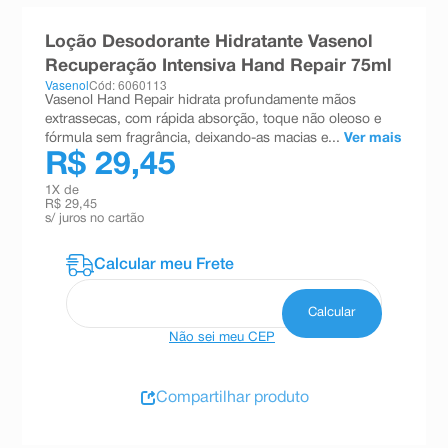
8
º
teste gravidez
Loção Desodorante Hidratante Vasenol
9
º
esmalte
Recuperação Intensiva Hand Repair 75ml
Vasenol
Cód: 6060113
10
º
absorvente
Vasenol Hand Repair hidrata profundamente mãos
extrassecas, com rápida absorção, toque não oleoso e
fórmula sem fragrância, deixando-as macias e...
Ver mais
R$ 29,45
1
X de
R$ 29,45
s/ juros no cartão
Não sei meu CEP
Compartilhar produto