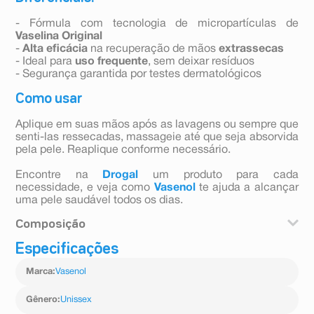
- Fórmula com tecnologia de micropartículas de
Vaselina Original
-
Alta eficácia
na recuperação de mãos
extrassecas
- Ideal para
uso frequente
, sem deixar resíduos
- Segurança garantida por testes dermatológicos
Como usar
Aplique em suas mãos após as lavagens ou sempre que
senti-las ressecadas, massageie até que seja absorvida
pela pele. Reaplique conforme necessário.
Encontre na
Drogal
um produto para cada
necessidade, e veja como
Vasenol
te ajuda a alcançar
uma pele saudável todos os dias.
Composição
Especificações
Aqua, Glycerin, Stearic Acid, Isopropyl Palmitate, Glycol
Stearate, Peg-100 Stearate, Dimethicone, Paraffinum
Marca
:
Vasenol
Liquidum, Glyceryl Stearate, Petrolatum, Cetyl Alcohol,
Phenoxyethanol, Acrylates/C10-30 Alkyl Acrylate
Crosspolymer, Methylparaben, Triethanolamine,
Gênero
:
Unissex
Stearamide Amp, Propylparaben, Disodium Edta.