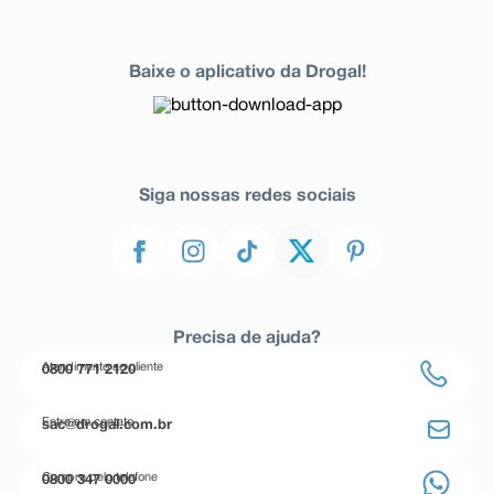
Baixe o aplicativo da Drogal!
Siga nossas redes sociais
Precisa de ajuda?
Atendimento ao cliente
0800 771 2120
Entre em contato
sac@drogal.com.br
Compre pelo telefone
0800 347 0000