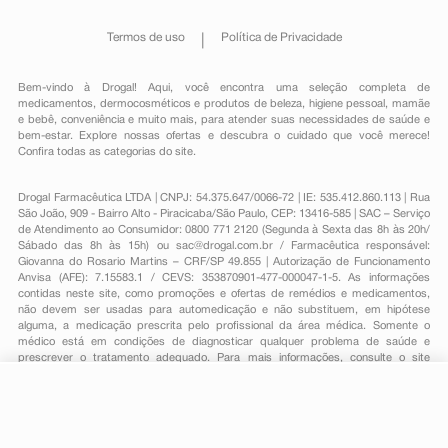
Termos de uso
Política de Privacidade
Bem-vindo à Drogal! Aqui, você encontra uma seleção completa de
medicamentos
,
dermocosméticos e produtos de beleza
,
higiene pessoal
,
mamãe
e bebê
,
conveniência
e muito mais, para atender suas necessidades de saúde e
bem-estar. Explore nossas ofertas e descubra o cuidado que você merece!
Confira todas as categorias do site.
Drogal Farmacêutica LTDA | CNPJ: 54.375.647/0066-72 | IE: 535.412.860.113 | Rua
São João, 909 - Bairro Alto - Piracicaba/São Paulo, CEP: 13416-585 | SAC – Serviço
de Atendimento ao Consumidor: 0800 771 2120 (Segunda à Sexta das 8h às 20h/
Sábado das 8h às 15h) ou
sac@drogal.com.br
/ Farmacêutica responsável:
Giovanna do Rosario Martins – CRF/SP 49.855 | Autorização de Funcionamento
Anvisa (AFE): 7.15583.1 / CEVS: 353870901-477-000047-1-5. As informações
contidas neste site, como promoções e ofertas de remédios e medicamentos,
não devem ser usadas para automedicação e não substituem, em hipótese
alguma, a medicação prescrita pelo profissional da área médica. Somente o
médico está em condições de diagnosticar qualquer problema de saúde e
prescrever o tratamento adequado. Para mais informações, consulte o site
Anvisa. As fotos contidas em nosso site são meramente ilustrativas. Promoções e
preços são válidos apenas para compras on-line, caso haja disponibilidade e
estão sujeitos a alterações no decorrer do dia. Todos os direitos reservados.
R$ 29,45
-
+
Comprar
Em
1
x
R$ 29,45