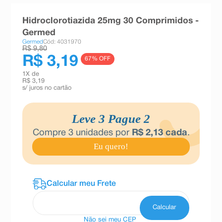
8
º
teste gravidez
Hidroclorotiazida 25mg 30 Comprimidos -
9
º
absorvente
Germed
Germed
Cód: 4031970
10
º
shampoo
R$ 9,80
R$ 3,19
67
% OFF
1
X de
R$ 3,19
s/ juros no cartão
Leve 3 Pague 2
Compre
3
unidades por
R$
2
,
13
cada
.
Eu quero!
Não sei meu CEP