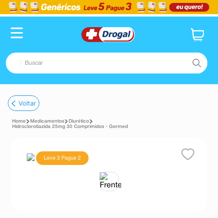
Buscar
TERMOS MAIS BUSCADOS
Voltar
1
º
fralda
Medicamentos
Diurético
2
º
dipirona
Hidroclorotiazida 25mg 30 Comprimidos - Germed
3
º
lenço umedecido
Leve 3 Pague 2
4
º
tadalafila
5
º
minoxidil
6
º
desodorante
7
º
esmalte