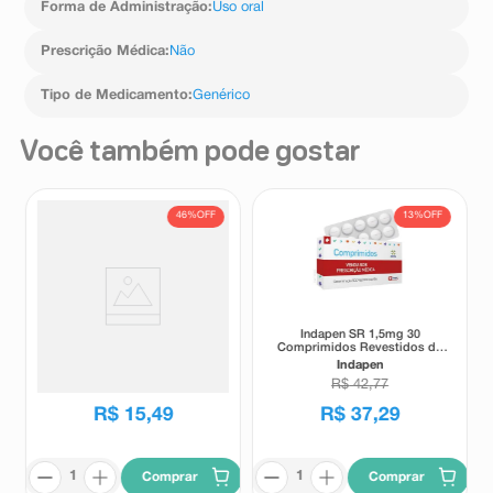
Forma de Administração
:
Uso oral
Prescrição Médica
:
Não
Tipo de Medicamento
:
Genérico
Você também pode gostar
46%
OFF
13%
OFF
Espironolactona - EMS 25mg
Indapen SR 1,5mg 30
caixa com 30 comprimidos
Comprimidos Revestidos de
Liberação Prolongada
EMS
Indapen
R$
28
,
46
R$
42
,
77
R$
15
,
49
R$
37
,
29
Comprar
Comprar