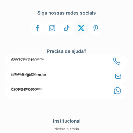
Siga nossas redes sociais
Precisa de ajuda?
Atendimento ao cliente
0800 771 2120
Entre em contato
sac@drogal.com.br
Compre pelo telefone
0800 347 0000
Institucional
Nossa história