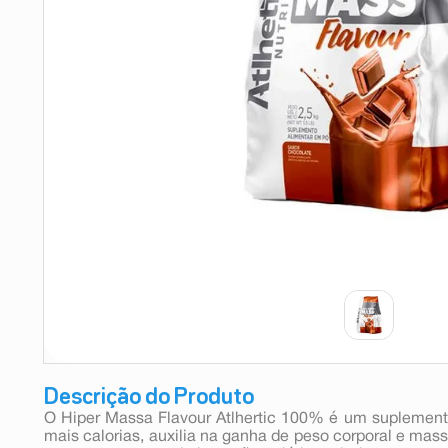
9
º
absorvente
10
º
shampoo
Descrição do Produto
O Hiper Massa Flavour Atlhertic 100% é um suplemento
mais calorias, auxilia na ganha de peso corporal e ma