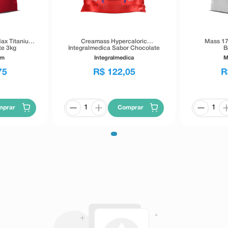
ax Titanium
Creamass Hypercaloric
Mass 17
te 3kg
Integralmedica Sabor Chocolate
B
3Kg
um
Integralmedica
M
75
R$
122
,
05
R
mprar
Comprar