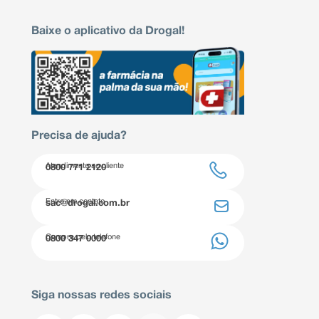
Baixe o aplicativo da Drogal!
Precisa de ajuda?
Atendimento ao cliente
0800 771 2120
Entre em contato
sac@drogal.com.br
Compre pelo telefone
0800 347 0000
Siga nossas redes sociais