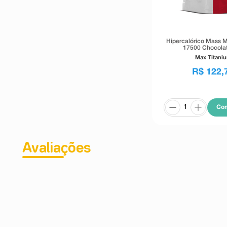
Hipercalórico Mass M
17500 Chocola
Max Titani
R$
122
,
Co
Avaliações