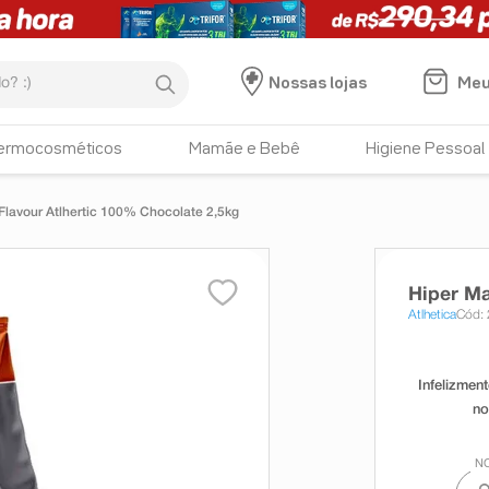
:)
Meu
Nossas lojas
ermocosméticos
Mamãe e Bebê
Higiene Pessoal
Flavour Atlhertic 100% Chocolate 2,5kg
Hiper Ma
Atlhetica
Cód: