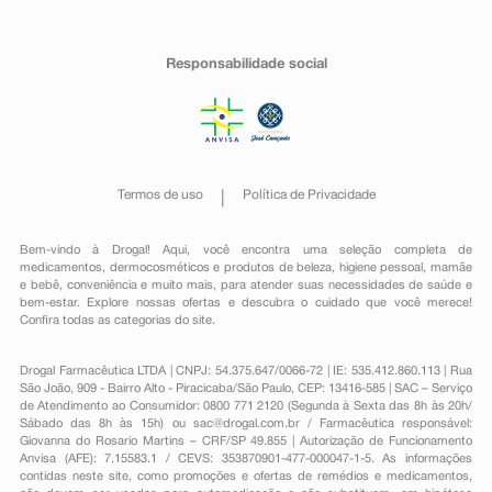
Responsabilidade social
Termos de uso
Política de Privacidade
Bem-vindo à Drogal! Aqui, você encontra uma seleção completa de
medicamentos
,
dermocosméticos e produtos de beleza
,
higiene pessoal
,
mamãe
e bebê
,
conveniência
e muito mais, para atender suas necessidades de saúde e
bem-estar. Explore nossas ofertas e descubra o cuidado que você merece!
Confira todas as categorias do site.
Drogal Farmacêutica LTDA | CNPJ: 54.375.647/0066-72 | IE: 535.412.860.113 | Rua
São João, 909 - Bairro Alto - Piracicaba/São Paulo, CEP: 13416-585 | SAC – Serviço
de Atendimento ao Consumidor: 0800 771 2120 (Segunda à Sexta das 8h às 20h/
Sábado das 8h às 15h) ou
sac@drogal.com.br
/ Farmacêutica responsável:
Giovanna do Rosario Martins – CRF/SP 49.855 | Autorização de Funcionamento
Anvisa (AFE): 7.15583.1 / CEVS: 353870901-477-000047-1-5. As informações
contidas neste site, como promoções e ofertas de remédios e medicamentos,