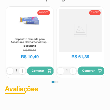
63%
OFF
5%
OFF
Bepantriz Pomada para
Creme Preventivo de
Assaduras Dexpantenol Dupla
Assaduras Para Bebês
Proteção 30g
Bepantol Baby 120g
Bepantriz
Bepantol
R$
28
,
41
R$
64
,
40
R$
10
,
49
R$
61
,
39
Comprar
Comprar
Avaliações