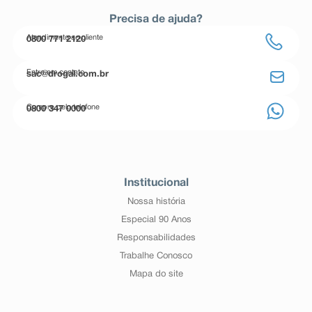
Precisa de ajuda?
Atendimento ao cliente
0800 771 2120
Entre em contato
sac@drogal.com.br
Compre pelo telefone
0800 347 0000
Institucional
Nossa história
Especial 90 Anos
Responsabilidades
Trabalhe Conosco
Mapa do site