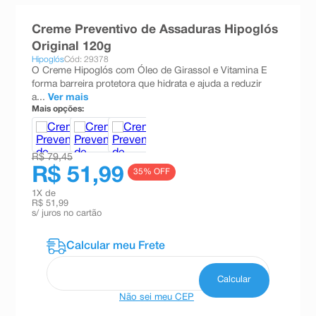
8
º
teste gravidez
Creme Preventivo de Assaduras Hipoglós
9
º
absorvente
Original 120g
Hipoglós
Cód: 29378
10
º
shampoo
O Creme Hipoglós com Óleo de Girassol e Vitamina E
forma barreira protetora que hidrata e ajuda a reduzir
a...
Ver mais
Mais opções:
R$ 79,45
R$ 51,99
35
% OFF
1
X de
R$ 51,99
s/ juros no cartão
Não sei meu CEP