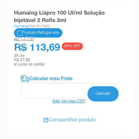
8
º
teste gravidez
Humalog Lispro 100 UI/ml Solução
9
º
esmalte
Injetável 2 Refis 3ml
Humalog
Cód: 811920
10
º
absorvente
Produto Refrigerado
R$ 141,37
R$ 113,69
20
% OFF
3
X de
R$ 37,89
s/ juros no cartão
Não sei meu CEP
Compartilhar produto