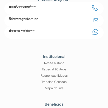
Precisa de ajuda?
Atendimento ao cliente
0800 771 2120
Entre em contato
sac@drogal.com.br
Compre pelo telefone
0800 347 0000
Institucional
Nossa história
Especial 90 Anos
Responsabilidades
Trabalhe Conosco
Mapa do site
Benefícios