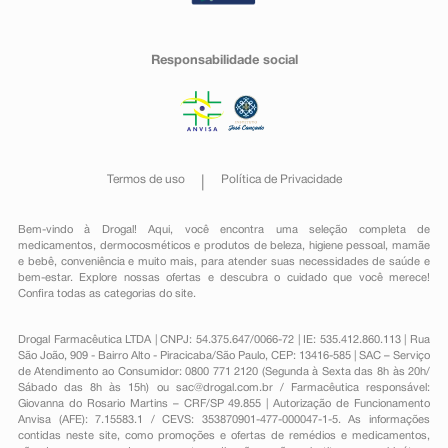
Responsabilidade social
Termos de uso
Política de Privacidade
Bem-vindo à Drogal! Aqui, você encontra uma seleção completa de
medicamentos
,
dermocosméticos e produtos de beleza
,
higiene pessoal
,
mamãe
e bebê
,
conveniência
e muito mais, para atender suas necessidades de saúde e
bem-estar. Explore nossas ofertas e descubra o cuidado que você merece!
Confira todas as categorias do site.
Drogal Farmacêutica LTDA | CNPJ: 54.375.647/0066-72 | IE: 535.412.860.113 | Rua
São João, 909 - Bairro Alto - Piracicaba/São Paulo, CEP: 13416-585 | SAC – Serviço
de Atendimento ao Consumidor: 0800 771 2120 (Segunda à Sexta das 8h às 20h/
Sábado das 8h às 15h) ou
sac@drogal.com.br
/ Farmacêutica responsável:
Giovanna do Rosario Martins – CRF/SP 49.855 | Autorização de Funcionamento
Anvisa (AFE): 7.15583.1 / CEVS: 353870901-477-000047-1-5. As informações
contidas neste site, como promoções e ofertas de remédios e medicamentos,