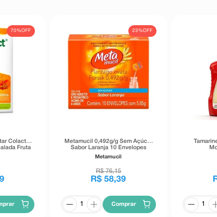
tomas, procure orientação de seu
igado.
70%
OFF
23%
OFF
ar Colact
Metamucil 0,492g/g Sem Açúcar
Tamarine
alada Fruta
Sabor Laranja 10 Envelopes
Mo
 120ml
Metamucil
R$
76
,
15
9
R$
58
,
39
mprar
Comprar