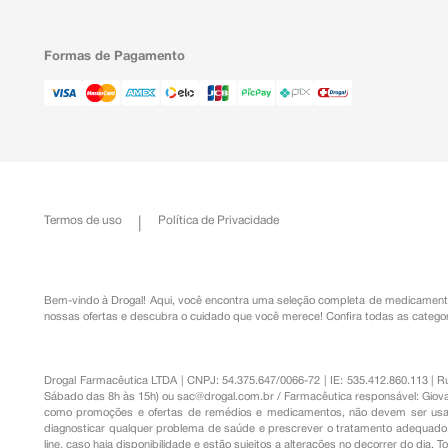
Formas de Pagamento
Termos de uso
Política de Privacidade
Bem-vindo à Drogal! Aqui, você encontra uma seleção completa de
medicament
nossas ofertas e descubra o cuidado que você merece!
Confira todas as categor
Drogal Farmacêutica LTDA | CNPJ: 54.375.647/0066-72 | IE: 535.412.860.113 | 
Sábado das 8h às 15h) ou
sac@drogal.com.br
/ Farmacêutica responsável: Giova
como promoções e ofertas de remédios e medicamentos, não devem ser usada
diagnosticar qualquer problema de saúde e prescrever o tratamento adequado. 
line, caso haja disponibilidade e estão sujeitos a alterações no decorrer do dia. 