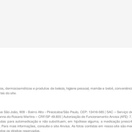
os
,
dermocosméticos e produtos de beleza
,
higiene pessoal
,
mamãe e bebê
,
conveniênc
ias do site.
Rua São João, 909 - Bairro Alto - Piracicaba/São Paulo, CEP: 13416-585 | SAC – Serviç
nna do Rosario Martins – CRF/SP 49.855 | Autorização de Funcionamento Anvisa (AFE): 7
s para automedicação e não substituem, em hipótese alguma, a medicação prescrit
Para mais informações, consulte o site Anvisa. As fotos contidas em nosso site são m
Todos os direitos reservados.