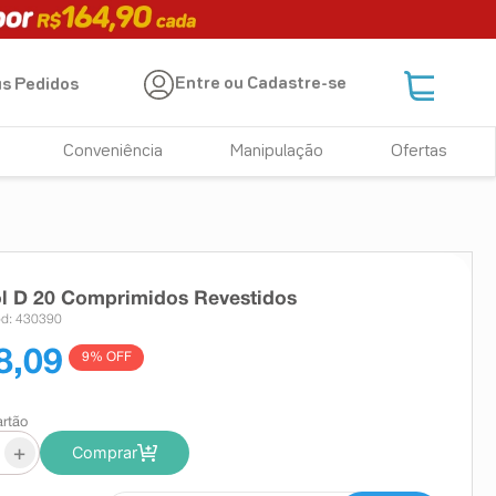
Entre ou Cadastre-se
s Pedidos
Conveniência
Manipulação
Ofertas
l D 20 Comprimidos Revestidos
d: 430390
8,09
9
% OFF
artão
+
Comprar