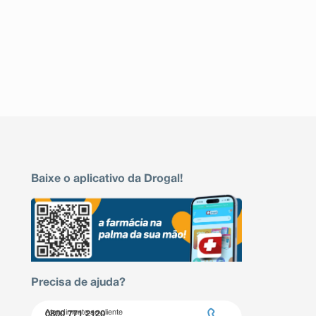
Baixe o aplicativo da Drogal!
Precisa de ajuda?
Atendimento ao cliente
0800 771 2120