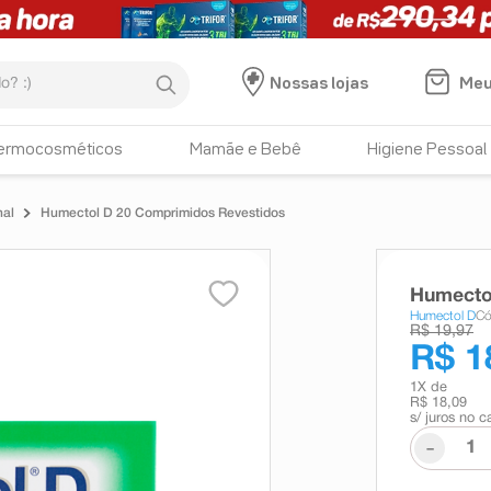
:)
Meu
Nossas lojas
ermocosméticos
Mamãe e Bebê
Higiene Pessoal
nal
Humectol D 20 Comprimidos Revestidos
Humecto
Humectol D
Có
R$ 19,97
R$ 1
1
X de
R$ 18,09
s/ juros no c
-