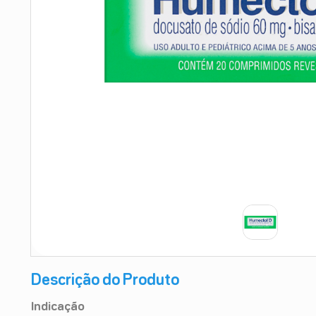
9
º
absorvente
10
º
shampoo
Descrição do Produto
Indicação