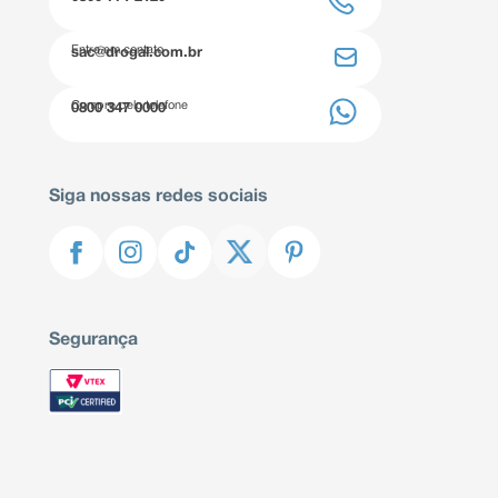
Entre em contato
sac@drogal.com.br
Compre pelo telefone
0800 347 0000
Siga nossas redes sociais
Segurança