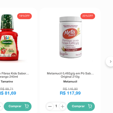
18%
OFF
20%
OFF
 Fibras Kids Sabor
Metamucil 0,492g/g em Pó Sabor
rango 240ml
Original 210g
Tamarine
Metamucil
R$
99
,
71
R$
146
,
90
R$
81
,
69
R$
117
,
99
Comprar
Comprar