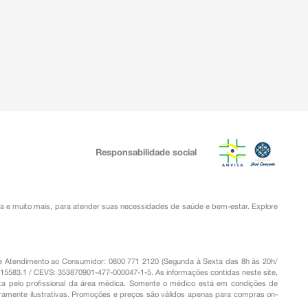
Responsabilidade social
ia
e muito mais, para atender suas necessidades de saúde e bem-estar. Explore
o de Atendimento ao Consumidor: 0800 771 2120 (Segunda à Sexta das 8h às 20h/
.15583.1 / CEVS: 353870901-477-000047-1-5. As informações contidas neste site,
a pelo profissional da área médica. Somente o médico está em condições de
eramente ilustrativas. Promoções e preços são válidos apenas para compras on-