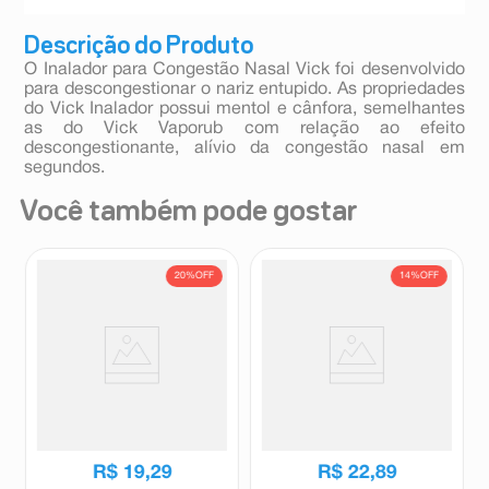
Descrição do Produto
O Inalador para Congestão Nasal Vick foi desenvolvido
para descongestionar o nariz entupido. As propriedades
do Vick Inalador possui mentol e cânfora, semelhantes
as do Vick Vaporub com relação ao efeito
descongestionante, alívio da congestão nasal em
segundos.
Você também pode gostar
20%
OFF
14%
OFF
Descongestionante Vick
Antigripal Cimegripe Infantil
VapoRub 12g
Gotas Sabor Laranja 20ml
Vick
Cimegripe
R$
24
,
15
R$
26
,
70
R$
19
,
29
R$
22
,
89