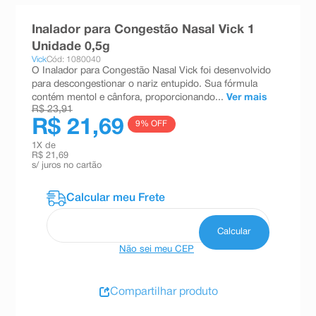
8
º
teste gravidez
Inalador para Congestão Nasal Vick 1
9
º
absorvente
Unidade 0,5g
Vick
Cód: 1080040
10
º
shampoo
O Inalador para Congestão Nasal Vick foi desenvolvido
para descongestionar o nariz entupido. Sua fórmula
contém mentol e cânfora, proporcionando...
Ver mais
R$ 23,91
R$ 21,69
9
% OFF
1
X de
R$ 21,69
s/ juros no cartão
Não sei meu CEP
Compartilhar produto