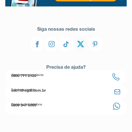
Siga nossas redes sociais
Precisa de ajuda?
Atendimento ao cliente
0800 771 2120
Entre em contato
sac@drogal.com.br
Compre pelo telefone
0800 347 0000