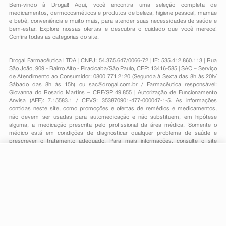
Bem-vindo à Drogal! Aqui, você encontra uma seleção completa de
medicamentos
,
dermocosméticos e produtos de beleza
,
higiene pessoal
,
mamãe
e bebê
,
conveniência
e muito mais, para atender suas necessidades de saúde e
bem-estar. Explore nossas ofertas e descubra o cuidado que você merece!
Confira todas as categorias do site.
Drogal Farmacêutica LTDA | CNPJ: 54.375.647/0066-72 | IE: 535.412.860.113 | Rua
São João, 909 - Bairro Alto - Piracicaba/São Paulo, CEP: 13416-585 | SAC – Serviço
de Atendimento ao Consumidor: 0800 771 2120 (Segunda à Sexta das 8h às 20h/
Sábado das 8h às 15h) ou
sac@drogal.com.br
/ Farmacêutica responsável:
Giovanna do Rosario Martins – CRF/SP 49.855 | Autorização de Funcionamento
Anvisa (AFE): 7.15583.1 / CEVS: 353870901-477-000047-1-5. As informações
contidas neste site, como promoções e ofertas de remédios e medicamentos,
não devem ser usadas para automedicação e não substituem, em hipótese
alguma, a medicação prescrita pelo profissional da área médica. Somente o
médico está em condições de diagnosticar qualquer problema de saúde e
prescrever o tratamento adequado. Para mais informações, consulte o site
Anvisa. As fotos contidas em nosso site são meramente ilustrativas. Promoções e
preços são válidos apenas para compras on-line, caso haja disponibilidade e
R$ 23,91
estão sujeitos a alterações no decorrer do dia. Todos os direitos reservados.
-
+
R$ 21,69
Comprar
Em
1
x
R$ 21,69
Powered by