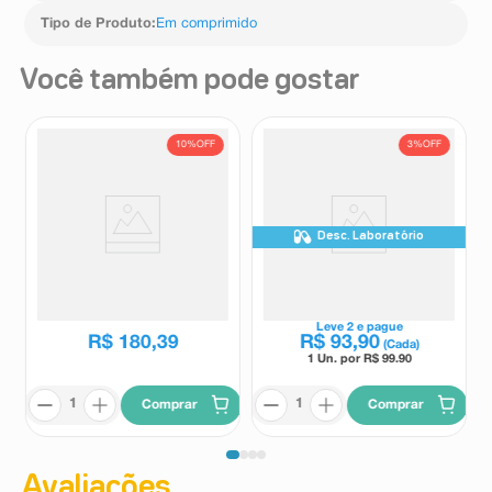
Tipo de Produto
:
Em comprimido
Você também pode gostar
10%
OFF
3%
OFF
Desc. Laboratório
Suplemento Alimentar Verical
Suplemento Alimentar Addera
60 Comprimidos Revestidos
Max Cal 30 Comprimidos
Revestidos
Verical
Addera
R$
199
,
84
Leve
2
e pague
R$
180
,
39
R$
93
,
90
(Cada)
1 Un. por R$
99.90
Comprar
Comprar
Avaliações