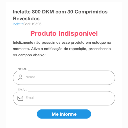
8
º
teste gravidez
Inelatte 800 DKM com 30 Comprimidos
9
º
esmalte
Revestidos
Inelatte
Cód: 19526
10
º
absorvente