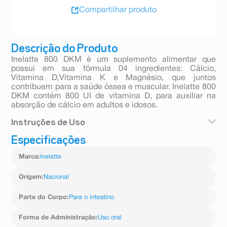
Compartilhar produto
Descrição do Produto
Inelatte 800 DKM é um suplemento alimentar que
possui em sua fórmula 04 ingredientes: Cálcio,
Vitamina D,Vitamina K e Magnésio, que juntos
contribuem para a saúde óssea e muscular. Inelatte 800
DKM contém 800 UI de vitamina D, para auxiliar na
absorção de cálcio em adultos e idosos.
Instruções de Uso
Especificações
Consumir 01 comprimido por dia a qualquer hora.
Marca
:
Inelatte
Origem
:
Nacional
Parte do Corpo
:
Para o intestino
Forma de Administração
:
Uso oral