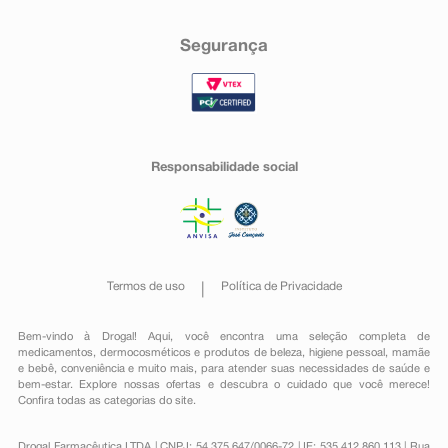
Segurança
Responsabilidade social
Termos de uso
Política de Privacidade
Bem-vindo à Drogal! Aqui, você encontra uma seleção completa de
medicamentos
,
dermocosméticos e produtos de beleza
,
higiene pessoal
,
mamãe
e bebê
,
conveniência
e muito mais, para atender suas necessidades de saúde e
bem-estar. Explore nossas ofertas e descubra o cuidado que você merece!
Confira todas as categorias do site.
Drogal Farmacêutica LTDA | CNPJ: 54.375.647/0066-72 | IE: 535.412.860.113 | Rua