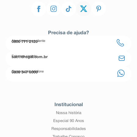
Precisa de ajuda?
Atendimento ao cliente
0800 771 2120
Entre em contato
sac@drogal.com.br
Compre pelo telefone
0800 347 0000
Institucional
Nossa história
Especial 90 Anos
Responsabilidades