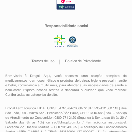
Responsabilidade social
Termos de uso
Política de Privacidade
Bem-vindo à Drogal! Aqui, você encontra uma seleção completa de
medicamentos
,
dermocosméticos e produtos de beleza
,
higiene pessoal
,
mamãe
e bebê
,
conveniência
e muito mais, para atender suas necessidades de saúde e
bem-estar. Explore nossas ofertas e descubra o cuidado que você merece!
Confira todas as categorias do site.
Drogal Farmacêutica LTDA | CNPJ: 54.375.647/0066-72 | IE: 535.412.860.113 | Rua
São João, 909 - Bairro Alto - Piracicaba/São Paulo, CEP: 13416-585 | SAC – Serviço
de Atendimento ao Consumidor: 0800 771 2120 (Segunda à Sexta das 8h às 20h/
Sábado das 8h às 15h) ou
sac@drogal.com.br
/ Farmacêutica responsável:
Giovanna do Rosario Martins – CRF/SP 49.855 | Autorização de Funcionamento