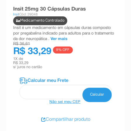
8
º
teste gravidez
Insit 25mg 30 Cápsulas Duras
Insit
Cód: 29048
9
º
esmalte
Medicamento Controlado
10
º
absorvente
Insit é um medicamento em cápsulas duras composto
por pregabalina indicado para adultos para o tratamento
da dor neuropática .
Ver mais
R$ 36,61
R$ 33,29
9
% OFF
1
X de
R$ 33,29
s/ juros no cartão
Não sei meu CEP
Compartilhar produto