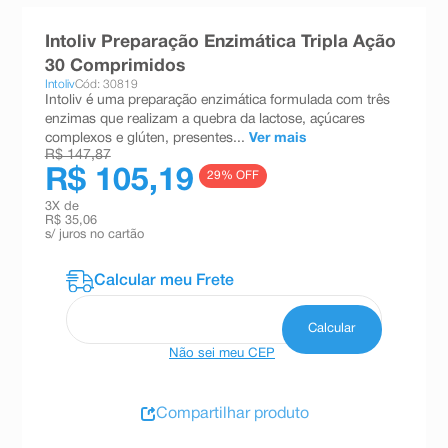
8
º
teste gravidez
Intoliv Preparação Enzimática Tripla Ação
9
º
absorvente
30 Comprimidos
Intoliv
Cód: 30819
10
º
shampoo
Intoliv é uma preparação enzimática formulada com três
enzimas que realizam a quebra da lactose, açúcares
complexos e glúten, presentes...
Ver mais
R$ 147,87
R$ 105,19
29
% OFF
3
X de
R$ 35,06
s/ juros no cartão
Não sei meu CEP
Compartilhar produto