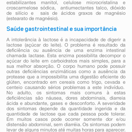
estabilizantes manitol, celulose microcristalina e
croscarmelose sódica, antiumectantes talco, dióxido
de silício e sais de ácidos graxos de magnésio
(estearato de magnésio).
Saúde gastrointestinal e sua importância
A intolerância à lactose é a incapacidade de digerir a
lactose (açúcar do leite). O problema é resultado da
deficiência ou ausência de uma enzima intestinal
chamada lactase. Esta enzima possibilita decompor o
açúcar do leite em carboidratos mais simples, para a
sua melhor absorção. O corpo humano pode possuir
outras deficiências enzimáticas como a ausência da
protease que a impossibilita uma digestão eficiente do
glúten, encontrado em cereais como trigo, cevada e
centeio causando sérios problemas a este indivíduo.
No adulto, os sintomas mais comuns à estas
deficiências são náusea, dores abdominais, diarreia
ácida e abundante, gases e desconforto. A severidade
dos sintomas depende da quantidade ingerida e da
quantidade de lactose que cada pessoa pode tolerar.
Em muitos casos pode ocorrer somente dor e/ou
distensão abdominal, sem diarréia. Os sintomas podem
levar de alguns minutos até muitas horas para aparecer.