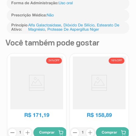
Forma de Administração
:
Uso oral
Prescrição Médica
:
Não
Princípio
Alfa Galactosidase
,
Dióxido De Silício
,
Estearato De
Ativo
:
Magnésio
,
Protease De Aspergillus Niger
Você também pode gostar
24%
OFF
16%
OFF
Colidis Infantil Solução Oral
Hepatoprotetor Steaton
Gotas 10ml
200mg 60 Cápsulas Moles
Colidis
Steaton
R$
223
,
99
R$
189
,
84
R$
171
,
19
R$
158
,
89
Comprar
Comprar