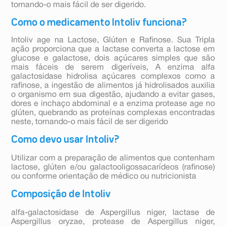
tornando-o mais fácil de ser digerido.
Como o medicamento Intoliv funciona?
Intoliv age na Lactose, Glúten e Rafinose. Sua Tripla
ação proporciona que a lactase converta a lactose em
glucose e galactose, dois açúcares simples que são
mais fáceis de serem digeríveis, A enzima alfa
galactosidase hidrolisa açúcares complexos como a
rafinose, a ingestão de alimentos já hidrolisados auxilia
o organismo em sua digestão, ajudando a evitar gases,
dores e inchaço abdominal e a enzima protease age no
glúten, quebrando as proteínas complexas encontradas
neste, tornando-o mais fácil de ser digerido
Como devo usar Intoliv?
Utilizar com a preparação de alimentos que contenham
lactose, glúten e/ou galactooligossacarídeos (rafinose)
ou conforme orientação de médico ou nutricionista
Composição de Intoliv
alfa-galactosidase de Aspergillus niger, lactase de
Aspergillus oryzae, protease de Aspergillus niger,