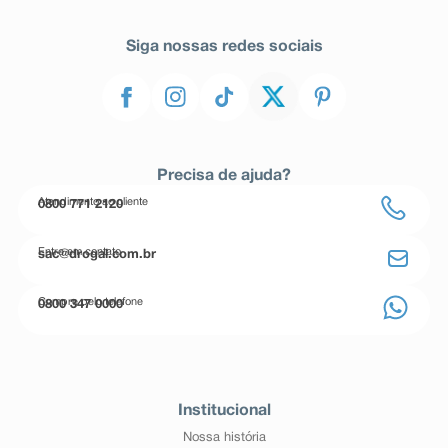
Siga nossas redes sociais
Precisa de ajuda?
Atendimento ao cliente
0800 771 2120
Entre em contato
sac@drogal.com.br
Compre pelo telefone
0800 347 0000
Institucional
Nossa história