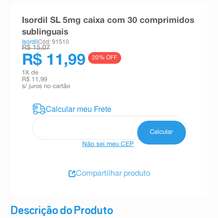
8
º
teste gravidez
Isordil SL 5mg caixa com 30 comprimidos
9
º
esmalte
sublinguais
Isordil
Cód: 91510
10
º
absorvente
R$ 15,07
R$ 11,99
20
% OFF
1
X de
R$ 11,99
s/ juros no cartão
Não sei meu CEP
Compartilhar produto
Descrição do Produto