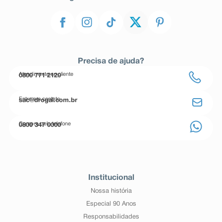
Precisa de ajuda?
Atendimento ao cliente
0800 771 2120
Entre em contato
sac@drogal.com.br
Compre pelo telefone
0800 347 0000
Institucional
Nossa história
Especial 90 Anos
Responsabilidades