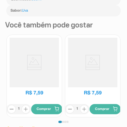
Sabor
:
Uva
Você também pode gostar
Gatorade Morango e Maracujá
Gatorade Uva 500ml
500ml
Gatorade
Gatorade
R$
7
,
59
R$
7
,
59
Comprar
Comprar