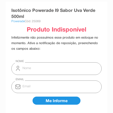
8
º
teste gravidez
Isotônico Powerade I9 Sabor Uva Verde
9
º
esmalte
500ml
Powerade
Cód: 25069
10
º
absorvente