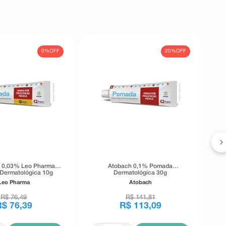
0%
OFF
20%
OFF
M
o 0,03% Leo Pharma
Atobach 0,1% Pomada
Dermatológica 10g
Dermatológica 30g
Leo Pharma
Atobach
R$
76
,
49
R$
141
,
81
R$
76
,
39
R$
113
,
09