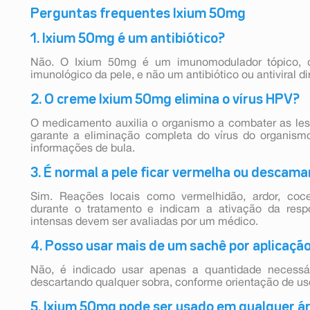
Perguntas frequentes Ixium 50mg
1. Ixium 50mg é um antibiótico?
Não. O Ixium 50mg é um imunomodulador tópico, q
imunológico da pele, e não um antibiótico ou antiviral di
2. O creme Ixium 50mg elimina o vírus HPV?
O medicamento auxilia o organismo a combater as le
garante a eliminação completa do vírus do organism
informações de bula.
3. É normal a pele ficar vermelha ou descama
Sim. Reações locais como vermelhidão, ardor, co
durante o tratamento e indicam a ativação da resp
intensas devem ser avaliadas por um médico.
4. Posso usar mais de um sachê por aplicaçã
Não, é indicado usar apenas a quantidade necessá
descartando qualquer sobra, conforme orientação de us
5. Ixium 50mg pode ser usado em qualquer á