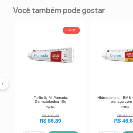
Você também pode gostar
FF
19%
OFF
Tarfic 0,1% Pomada
Hidroquinona - EMS
Dermatológica 10g
bisnaga com
Tarfic
EMS
R$
107
,
42
R$
58
,
47
R$
86
,
89
R$
46
,
6