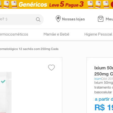
:)
Meu
Nossas lojas
ermocosméticos
Mamãe e Bebê
Higiene Pessoal
ermatológico 12 sachês com 250mg Cada
Ixium 5
250mg 
Ixium
Cód: 20
Ixium 50mg
tratamento 
basocelular 
a partir 
R$ 1