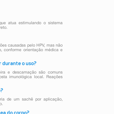
ue atua estimulando o sistema
reto.
sões causadas pelo HPV, mas não
o, conforme orientação médica e
r durante o uso?
ceira e descamação são comuns
osta imunológica local. Reações
o?
ria de um sachê por aplicação,
o.
rea do corpo?