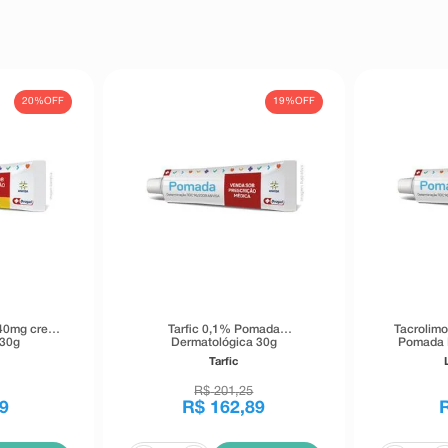
20%
OFF
19%
OFF
 40mg creme
Tarfic 0,1% Pomada
Tacrolim
 30g
Dermatológica 30g
Pomada 
Tarfic
R$
201
,
25
9
R$
162
,
89