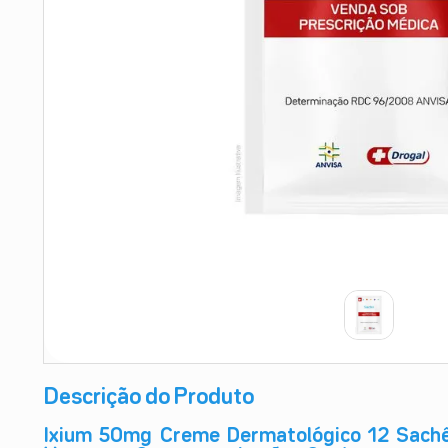
9
º
absorvente
10
º
shampoo
Descrição do Produto
Ixium 50mg Creme Dermatológico 12 Sachê