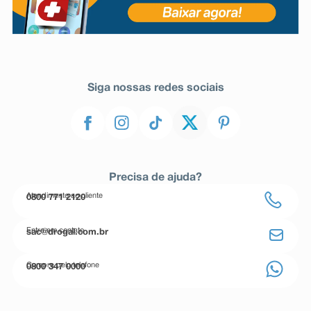
Siga nossas redes sociais
Precisa de ajuda?
Atendimento ao cliente
0800 771 2120
Entre em contato
sac@drogal.com.br
Compre pelo telefone
0800 347 0000