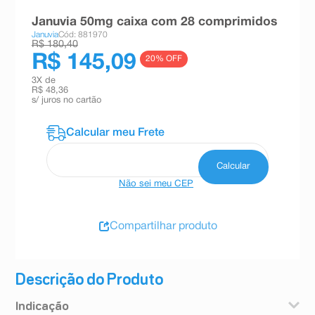
8
º
absorvente
Januvia 50mg caixa com 28 comprimidos
Januvia
Cód: 881970
9
º
teste gravidez
R$ 180,40
R$ 145,09
20
% OFF
10
º
esmalte
3
X de
R$ 48,36
s/ juros no cartão
Não sei meu CEP
Compartilhar produto
Descrição do Produto
Indicação