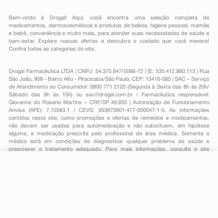
Bem-vindo à Drogal! Aqui, você encontra uma seleção completa de
medicamentos
,
dermocosméticos e produtos de beleza
,
higiene pessoal
,
mamãe
e bebê
,
conveniência
e muito mais, para atender suas necessidades de saúde e
bem-estar. Explore nossas ofertas e descubra o cuidado que você merece!
Confira todas as categorias do site.
Drogal Farmacêutica LTDA | CNPJ: 54.375.647/0066-72 | IE: 535.412.860.113 | Rua
São João, 909 - Bairro Alto - Piracicaba/São Paulo, CEP: 13416-585 | SAC – Serviço
de Atendimento ao Consumidor: 0800 771 2120 (Segunda à Sexta das 8h às 20h/
Sábado das 8h às 15h) ou
sac@drogal.com.br
/ Farmacêutica responsável:
Giovanna do Rosario Martins – CRF/SP 49.855 | Autorização de Funcionamento
Anvisa (AFE): 7.15583.1 / CEVS: 353870901-477-000047-1-5. As informações
contidas neste site, como promoções e ofertas de remédios e medicamentos,
não devem ser usadas para automedicação e não substituem, em hipótese
alguma, a medicação prescrita pelo profissional da área médica. Somente o
médico está em condições de diagnosticar qualquer problema de saúde e
prescrever o tratamento adequado. Para mais informações, consulte o site
Anvisa. As fotos contidas em nosso site são meramente ilustrativas. Promoções e
preços são válidos apenas para compras on-line, caso haja disponibilidade e
R$ 180,40
estão sujeitos a alterações no decorrer do dia. Todos os direitos reservados.
-
+
R$ 145,09
Comprar
Em
3
x
R$ 48,36
Powered by