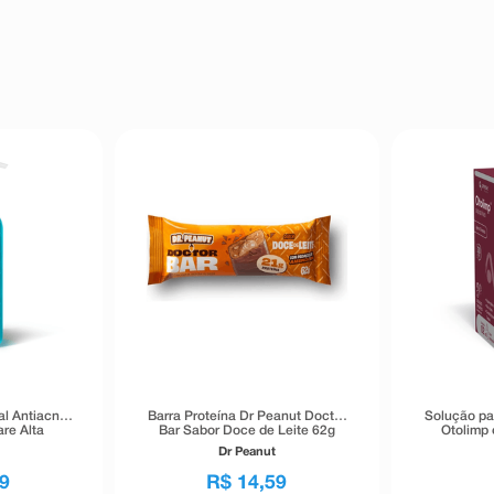
al Antiacne
Barra Proteína Dr Peanut Doctor
Solução pa
re Alta
Bar Sabor Doce de Leite 62g
Otolimp 
40g
Dr Peanut
9
R$
14
,
59