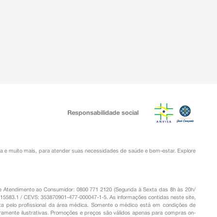
Responsabilidade social
ia
e muito mais, para atender suas necessidades de saúde e bem-estar. Explore
o de Atendimento ao Consumidor: 0800 771 2120 (Segunda à Sexta das 8h às 20h/
.15583.1 / CEVS: 353870901-477-000047-1-5. As informações contidas neste site,
a pelo profissional da área médica. Somente o médico está em condições de
eramente ilustrativas. Promoções e preços são válidos apenas para compras on-