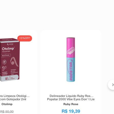
13%
OFF
ra Limpeza Otológica
Delineador Líquido Ruby Rose
com Gotejador 2ml
Popstar 2000 Vibe Eyes Don' t Lie
Preto 5,5g
Otolimp
Ruby Rose
R$
19
,
39
R$
50
,
00