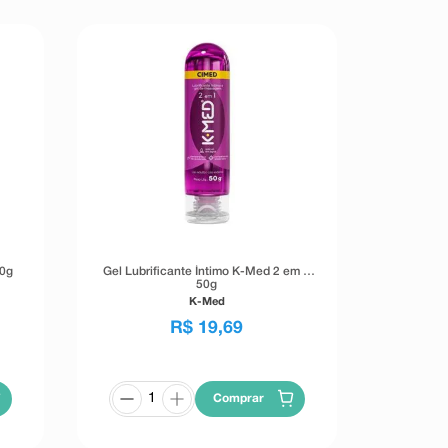
00g
Gel Lubrificante Íntimo K-Med 2 em 1
50g
K-Med
R$
19
,
69
Comprar