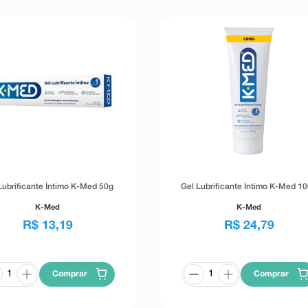
Lubrificante Íntimo K-Med 50g
Gel Lubrificante Íntimo K-Med 1
K-Med
K-Med
R$
13
,
19
R$
24
,
79
Comprar
Comprar