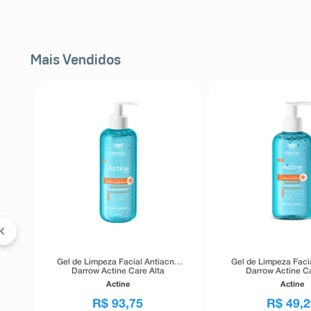
Mais Vendidos
Gel de Limpeza Facial Antiacne
Gel de Limpeza Faci
Darrow Actine Care Alta
Darrow Actine Ca
Tolerância 400g
Tolerância 1
Actine
Actine
R$
93
,
75
R$
49
,
2