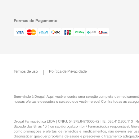
Formas de Pagamento
Termos de uso
Política de Privacidade
Bem-vindo à Drogal! Aqui, você encontra uma seleção completa de
medicament
nossas ofertas e descubra o cuidado que você merece!
Confira todas as categor
Drogal Farmacêutica LTDA | CNPJ: 54.375.647/0066-72 | IE: 535.412.860.113 | 
Sábado das 8h às 15h) ou
sac@drogal.com.br
/ Farmacêutica responsável: Giova
como promoções e ofertas de remédios e medicamentos, não devem ser usada
diagnosticar qualquer problema de saúde e prescrever o tratamento adequado. 