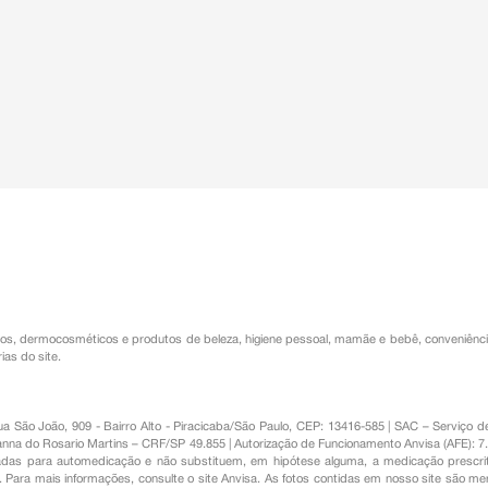
os
,
dermocosméticos e produtos de beleza
,
higiene pessoal
,
mamãe e bebê
,
conveniênc
ias do site.
Rua São João, 909 - Bairro Alto - Piracicaba/São Paulo, CEP: 13416-585 | SAC – Serviç
nna do Rosario Martins – CRF/SP 49.855 | Autorização de Funcionamento Anvisa (AFE): 7
s para automedicação e não substituem, em hipótese alguma, a medicação prescrit
Para mais informações, consulte o site Anvisa. As fotos contidas em nosso site são m