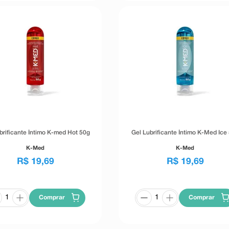
brificante Íntimo K-med Hot 50g
Gel Lubrificante Íntimo K-Med Ice
K-Med
K-Med
R$
19
,
69
R$
19
,
69
Comprar
Comprar