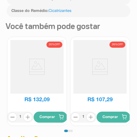
Classe do Remédio
:
Cicatrizantes
Você também pode gostar
20%
OFF
26%
OFF
Pomada Cicatrizante
Kelosil Gel Silicone 15g
Contractubex Gel 20g
Contractubex
Kelosil
R$
165
,
10
R$
144
,
21
R$
132
,
09
R$
107
,
29
Comprar
Comprar