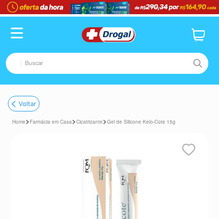
Buscar
TERMOS MAIS BUSCADOS
Voltar
1
º
fralda
Farmácia em Casa
Cicatrizante
Gel de Silicone Kelo-Cote 15g
2
º
pampers confort sec max
3
º
dipirona
4
º
lenço umedecido
5
º
tadalafila
6
º
desodorante
7
º
minoxidil