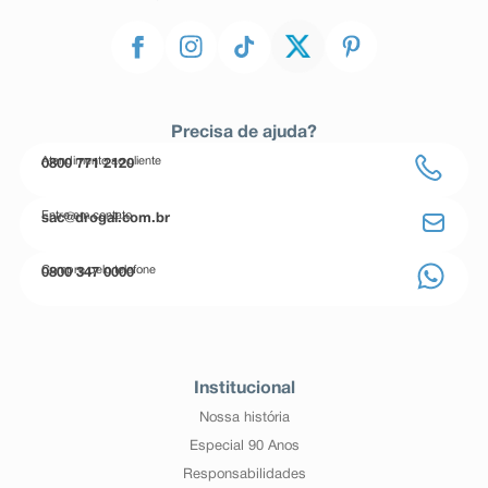
Precisa de ajuda?
Atendimento ao cliente
0800 771 2120
Entre em contato
sac@drogal.com.br
Compre pelo telefone
0800 347 0000
Institucional
Nossa história
Especial 90 Anos
Responsabilidades