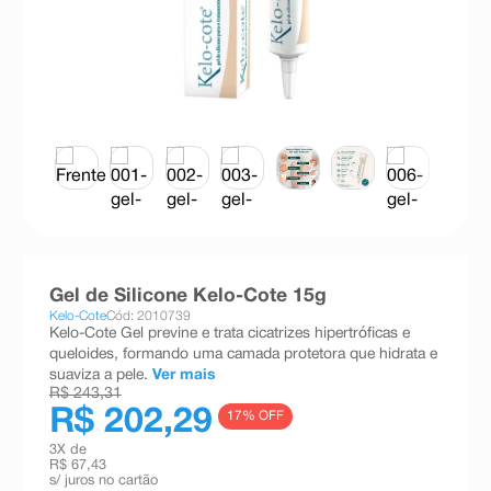
8
º
teste gravidez
9
º
esmalte
10
º
absorvente
Gel de Silicone Kelo-Cote 15g
Kelo-Cote
Cód: 2010739
Kelo-Cote Gel previne e trata cicatrizes hipertróficas e
queloides, formando uma camada protetora que hidrata e
suaviza a pele.
Ver mais
R$ 243,31
R$ 202,29
17
% OFF
3
X de
R$ 67,43
s/ juros no cartão