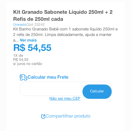
8
º
teste gravidez
Kit Granado Sabonete Líquido 250ml + 2
9
º
esmalte
Refis de 250ml cada
Granado
Cód: 23242
10
º
absorvente
Kit Banho Granado Bebê com 1 sabonete líquido 250ml e
2 refis de 250ml. Limpa delicadamente, ajuda a manter
a...
Ver mais
R$ 54,55
1
X de
R$ 54,55
s/ juros no cartão
Não sei meu CEP
Compartilhar produto