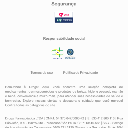
Segurança
Responsabilidade social
Termos de uso
Política de Privacidade
Bem-vindo à Drogal! Aqui, você encontra uma seleção completa de
medicamentos
,
dermocosméticos e produtos de beleza
,
higiene pessoal
,
mamãe
e bebê
,
conveniência
e muito mais, para atender suas necessidades de saúde e
bem-estar. Explore nossas ofertas e descubra o cuidado que você merece!
Confira todas as categorias do site.
Drogal Farmacêutica LTDA | CNPJ: 54.375.647/0066-72 | IE: 535.412.860.113 | Rua
São João, 909 - Bairro Alto - Piracicaba/São Paulo, CEP: 13416-585 | SAC – Serviço
de Atendimento ao Consumidor: 0800 771 2120 (Segunda à Sexta das 8h às 20h/