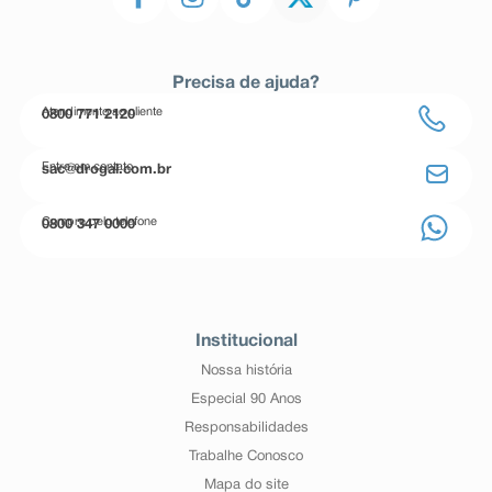
Precisa de ajuda?
Atendimento ao cliente
0800 771 2120
Entre em contato
sac@drogal.com.br
Compre pelo telefone
0800 347 0000
Institucional
Nossa história
Especial 90 Anos
Responsabilidades
Trabalhe Conosco
Mapa do site