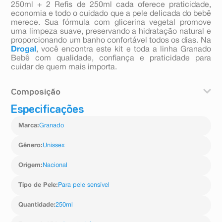
250ml + 2 Refis de 250ml cada oferece praticidade,
economia e todo o cuidado que a pele delicada do bebê
merece. Sua fórmula com glicerina vegetal promove
uma limpeza suave, preservando a hidratação natural e
proporcionando um banho confortável todos os dias. Na
Drogal
, você encontra este kit e toda a linha Granado
Bebê com qualidade, confiança e praticidade para
cuidar de quem mais importa.
Composição
Especificações
Sabonete líquido bebê tradicional 250ml - aqua (water),
sodium laureth sulfate, cocamide dea, decyl glucoside,
Marca
:
Granado
cocamidopropyl betaine, glycerin, sorbitan caprylate,
tea-cocoyl glutamate, parfum (fragrance), sodium
chloride, propanediol, dmdm hydantoin, citric acid,
Gênero
:
Unissex
benzoic acid, etidronic acid, tetrasodium edta, peg-150
distearate, buteth-3, sodium benzotriazolyl butylphenol
Origem
:
Nacional
sulfonate, alcohol, tris(tetramethylhydroxypiperidinol)
citrate, ci 19140 (yellow 5), tributyl citrate, ci 15510
Tipo de Pele
:
Para pele sensível
(orange 4), hexyl cinnamal, geraniol. refil sabonete
líquido bebê tradicional 250ml aqua (water), sodium
Quantidade
:
250ml
laureth sulfate, cocamide dea, decyl glucoside,
cocamidopropyl betaine, glycerin, sorbitan caprylate,